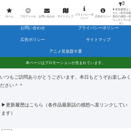
最新アニメのあらすじと感想をネタバレ有りで毎日更新しています。
▶更新履歴はこ
ちら（各作品最
プライバシーポ
ホーム
プロフィール
ホーム
プロフィール
お問い合わせ
サイトマップ
広告ポリシー
新話の感想へ直
リシー
リンクしていま
す）
お問い合わせ
プライバシーポリシー
広告ポリシー
サイトマップ
アニメ見放題６選
本ページはプロモーションが含まれています。
いつもご訪問ありがとうございます。本日もどうぞお楽しみく
ださい＾＾
▶更新履歴はこちら（各作品最新話の感想へ直リンクしてい
ます）