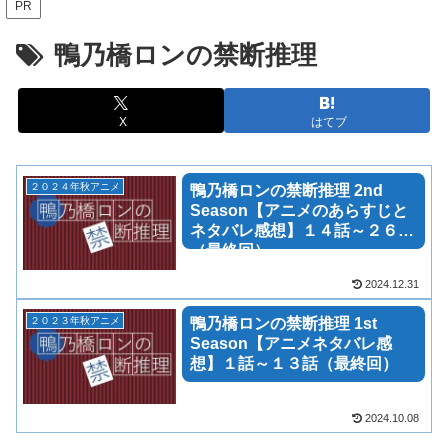
PR
鴨乃橋ロンの禁断推理
X
はてブ
２０２４年秋アニメ
鴨乃橋ロンの禁断推理 2nd
Season【アニメのあらすじと
ネタバレ感想】１４話～２６話
（最終回）
2024.12.31
２０２３年秋アニメ
鴨乃橋ロンの禁断推理 1st
Season【アニメネタバレ感
想】１話～１３話（最終回）
2024.10.08