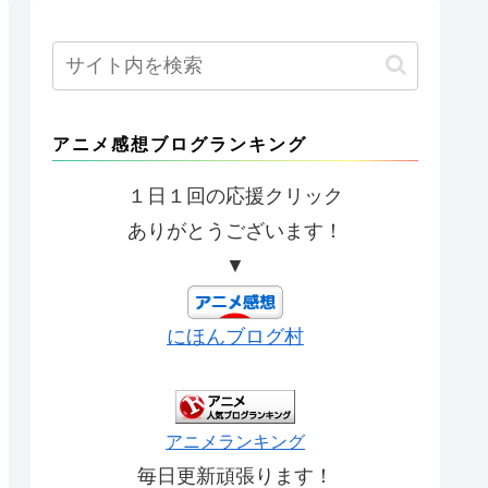
アニメ感想ブログランキング
１日１回の応援クリック
ありがとうございます！
▼
にほんブログ村
アニメランキング
毎日更新頑張ります！