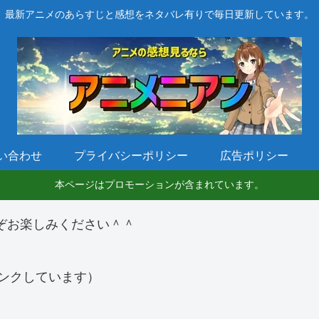
最新アニメのあらすじと感想をネタバレ有りで毎日更新しています。
い合わせ
プライバシーポリシー
広告ポリシー
本ページはプロモーションが含まれています。
ぞお楽しみください＾＾
ンクしています）