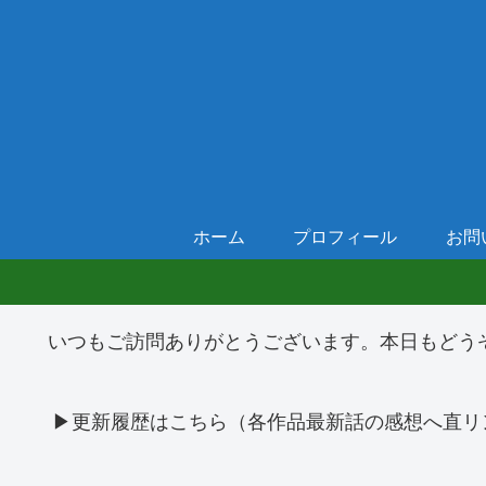
ホーム
プロフィール
お問
いつもご訪問ありがとうございます。本日もどう
▶更新履歴はこちら（各作品最新話の感想へ直リ