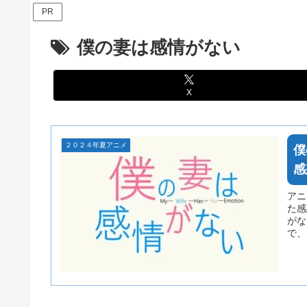
PR
僕の妻は感情がない
X
２０２４年夏アニメ
僕
感
アニ
た感
がな
で、