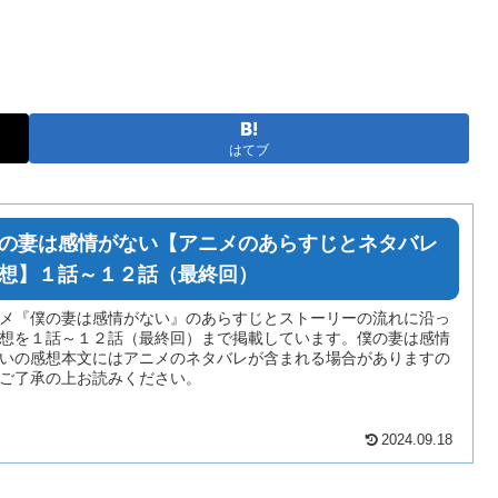
はてブ
の妻は感情がない【アニメのあらすじとネタバレ
想】１話～１２話（最終回）
メ『僕の妻は感情がない』のあらすじとストーリーの流れに沿っ
想を１話～１２話（最終回）まで掲載しています。僕の妻は感情
いの感想本文にはアニメのネタバレが含まれる場合がありますの
ご了承の上お読みください。
2024.09.18