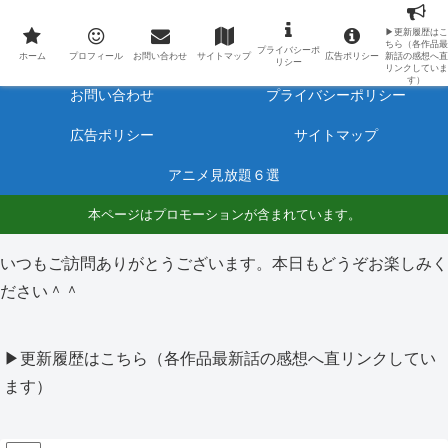
最新アニメのあらすじと感想をネタバレ有りで毎日更新しています。
▶更新履歴はこ
ちら（各作品最
プライバシーポ
ホーム
プロフィール
ホーム
プロフィール
お問い合わせ
サイトマップ
広告ポリシー
新話の感想へ直
リシー
リンクしていま
す）
お問い合わせ
プライバシーポリシー
広告ポリシー
サイトマップ
アニメ見放題６選
本ページはプロモーションが含まれています。
いつもご訪問ありがとうございます。本日もどうぞお楽しみく
ださい＾＾
▶更新履歴はこちら（各作品最新話の感想へ直リンクしてい
ます）