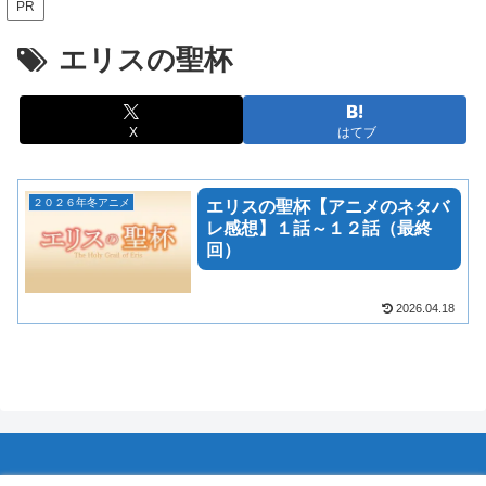
PR
エリスの聖杯
X
はてブ
２０２６年冬アニメ
エリスの聖杯【アニメのネタバ
レ感想】１話～１２話（最終
回）
2026.04.18