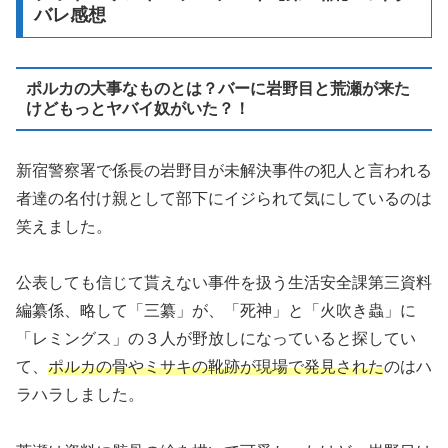
バレ感想
ポルカの大事なものとは？バーに岩野目と荒瀬が来た
けどもっとヤバイ奴がいた？！
新宿警察署で係長の岩野目が未解決事件の犯人と言われる
者達の名付け親として部下にイジられて気にしているのは
笑えました。
公表しても信じて貰えない事件を扱う生活安全課第三資料
編纂係、略して「三纂」が、「死神」と「火吹き蟲」に
「レミングス」の３人が野放しになっていると探してい
て、
ポルカの骨やミサキの靴跡が現場で発見された
のはハ
ラハラしました。