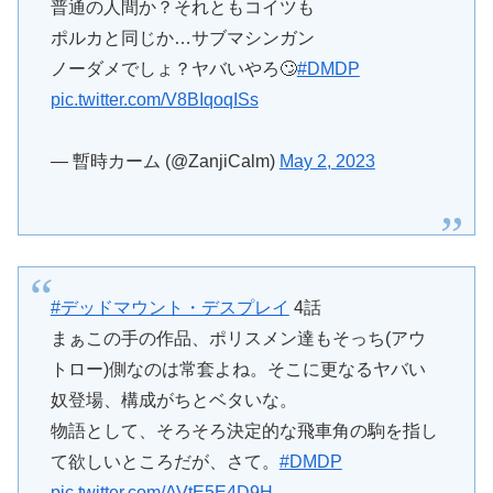
普通の人間か？それともコイツも
ポルカと同じか…サブマシンガン
ノーダメでしょ？ヤバいやろ🙄
#DMDP
pic.twitter.com/V8BIqoqISs
— 暫時カーム (@ZanjiCalm)
May 2, 2023
#デッドマウント・デスプレイ
4話
まぁこの手の作品、ポリスメン達もそっち(アウ
トロー)側なのは常套よね。そこに更なるヤバい
奴登場、構成がちとベタいな。
物語として、そろそろ決定的な飛車角の駒を指し
て欲しいところだが、さて。
#DMDP
pic.twitter.com/AVtE5E4D9H