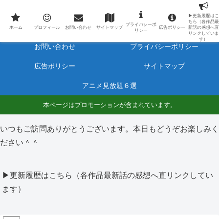
最新アニメのあらすじと感想をネタバレ有りで毎日更新しています。
▶更新履歴はこ
ちら（各作品最
プライバシーポ
ホーム
プロフィール
ホーム
プロフィール
お問い合わせ
サイトマップ
広告ポリシー
新話の感想へ直
リシー
リンクしていま
す）
お問い合わせ
プライバシーポリシー
広告ポリシー
サイトマップ
アニメ見放題６選
本ページはプロモーションが含まれています。
いつもご訪問ありがとうございます。本日もどうぞお楽しみく
ださい＾＾
▶更新履歴はこちら（各作品最新話の感想へ直リンクしてい
ます）