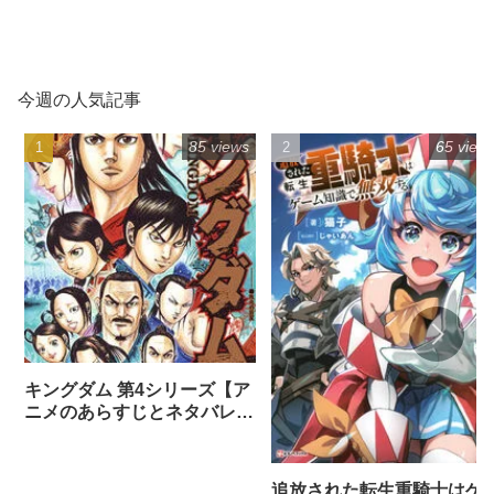
今週の人気記事
85 views
65 view
キングダム 第4シリーズ【ア
ニメのあらすじとネタバレ感
想まとめ（全話）】
追放された転生重騎士はゲ