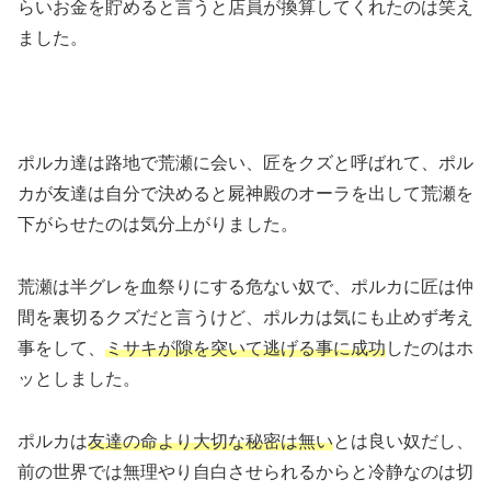
らいお金を貯めると言うと店員が換算してくれたのは笑え
ました。
ポルカ達は路地で荒瀬に会い、匠をクズと呼ばれて、ポル
カが友達は自分で決めると屍神殿のオーラを出して荒瀬を
下がらせたのは気分上がりました。
荒瀬は半グレを血祭りにする危ない奴で、ポルカに匠は仲
間を裏切るクズだと言うけど、ポルカは気にも止めず考え
事をして、
ミサキが隙を突いて逃げる事に成功
したのはホ
ッとしました。
ポルカは
友達の命より大切な秘密は無い
とは良い奴だし、
前の世界では無理やり自白させられるからと冷静なのは切