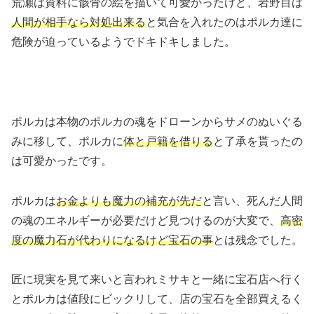
荒瀬は資料に骸骨の絵を描いて可愛かったけど、岩野目は
人間が相手なら対処出来る
と気合を入れたのはポルカ達に
危険が迫っているようでドキドキしました。
ポルカは本物のポルカの魂をドローンからサメのぬいぐる
みに移して、ポルカに
体と戸籍を借りる
と了承を貰ったの
は可愛かったです。
ポルカは
お金よりも魔力の補充が先だ
と言い、死んだ人間
の魂のエネルギーが必要だけど見つけるのが大変で、
高密
度の魔力石が代わりになるけど宝石の事
とは残念でした。
匠に現実を見て来いと言われミサキと一緒に宝石店へ行く
とポルカは値段にビックリして、店の宝石を全部買えるく