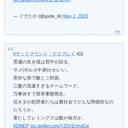
— ぐでたか (@gude_tk)
May 2, 2023
#デッドマウント・デスプレイ
4話
荒瀬の生き様は背中が語る。
サメ(ポルカ中身)かわいい。
意外な形で敵とご対面。
三纂の迅速すぎるチームワーク。
万事休すで異常事態発生。
厄ネタの犯罪者たちは裏社会でどんな関係性なの
だろうか。
果たしてレミングスは敵か味方か。
#DMDP
pic.twitter.com/YZ0VEnhzEw