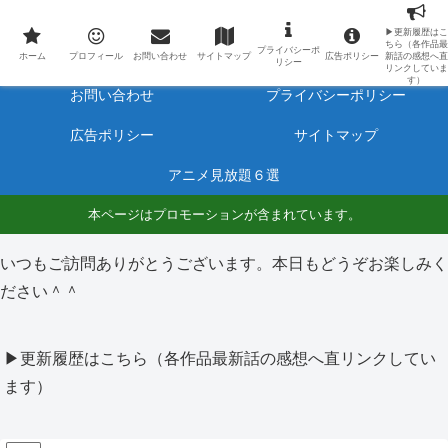
最新アニメのあらすじと感想をネタバレ有りで毎日更新しています。
▶更新履歴はこ
ちら（各作品最
プライバシーポ
ホーム
プロフィール
ホーム
プロフィール
お問い合わせ
サイトマップ
広告ポリシー
新話の感想へ直
リシー
リンクしていま
す）
お問い合わせ
プライバシーポリシー
広告ポリシー
サイトマップ
アニメ見放題６選
本ページはプロモーションが含まれています。
いつもご訪問ありがとうございます。本日もどうぞお楽しみく
ださい＾＾
▶更新履歴はこちら（各作品最新話の感想へ直リンクしてい
ます）