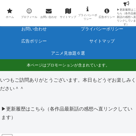
最新アニメのあらすじと感想をネタバレ有りで毎日更新しています。
▶更新履歴はこ
ちら（各作品最
プライバシーポ
ホーム
プロフィール
ホーム
プロフィール
お問い合わせ
サイトマップ
広告ポリシー
新話の感想へ直
リシー
リンクしていま
す）
お問い合わせ
プライバシーポリシー
広告ポリシー
サイトマップ
アニメ見放題６選
本ページはプロモーションが含まれています。
いつもご訪問ありがとうございます。本日もどうぞお楽しみく
ださい＾＾
▶更新履歴はこちら（各作品最新話の感想へ直リンクしてい
ます）