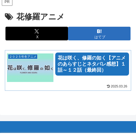
PR
花修羅アニメ
X
はてブ
２０２５年冬アニメ
花は咲く、修羅の如く【アニメ
のあらすじとネタバレ感想】１
話～１２話（最終回）
2025.03.26