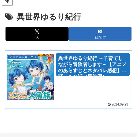
PR
異世界ゆるり紀行
X
はてブ
２０２４年夏アニメ
異世界ゆるり紀行 ～子育てし
ながら冒険者します～【アニメ
のあらすじとネタバレ感想】１
話～１２話（最終回）
2024.09.23