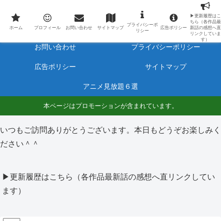
最新アニメのあらすじと感想をネタバレ有りで毎日更新しています。
▶更新履歴はこ
ちら（各作品最
プライバシーポ
ホーム
プロフィール
ホーム
プロフィール
お問い合わせ
サイトマップ
広告ポリシー
新話の感想へ直
リシー
リンクしていま
す）
お問い合わせ
プライバシーポリシー
広告ポリシー
サイトマップ
アニメ見放題６選
本ページはプロモーションが含まれています。
いつもご訪問ありがとうございます。本日もどうぞお楽しみく
ださい＾＾
▶更新履歴はこちら（各作品最新話の感想へ直リンクしてい
ます）