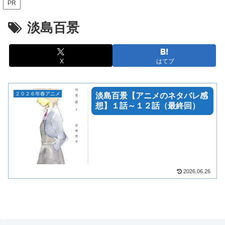
PR
淡島百景
X
はてブ
２０２６年春アニメ
淡島百景【アニメのネタバレ感
想】１話～１２話（最終回）
2026.06.26