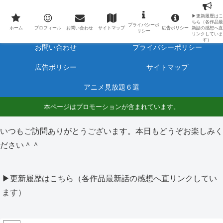
最新アニメのあらすじと感想をネタバレ有りで毎日更新しています。
▶更新履歴はこ
ちら（各作品最
プライバシーポ
ホーム
プロフィール
ホーム
プロフィール
お問い合わせ
サイトマップ
広告ポリシー
新話の感想へ直
リシー
リンクしていま
す）
お問い合わせ
プライバシーポリシー
広告ポリシー
サイトマップ
アニメ見放題６選
本ページはプロモーションが含まれています。
いつもご訪問ありがとうございます。本日もどうぞお楽しみく
ださい＾＾
▶更新履歴はこちら（各作品最新話の感想へ直リンクしてい
ます）