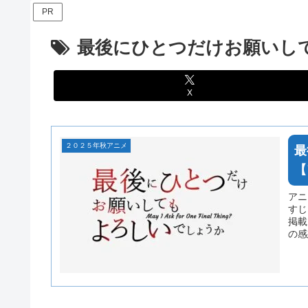
PR
最後にひとつだけお願いし
X
２０２５年秋アニメ
最
【
アニ
すじ
掲載
の感
了承