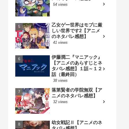
54 views
乙女ゲー世界はモブに厳
しい世界です2【アニメ
のネタバレ感想】
41 views
伊藤潤二『マニアック』
【アニメのあらすじとネ
タバレ感想】１話～１２
話（最終回）
38 views
落第賢者の学院無双【ア
ニメのネタバレ感想】
32 views
幼女戦記Ⅱ【アニメのネ
タバレ感想】