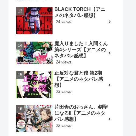
BLACK TORCH【アニ
メのネタバレ感想】
24 views
魔入りました！入間くん
第4シリーズ【アニメの
ネタバレ感想】
24 views
正反対な君と僕 第2期
【アニメのネタバレ感
想】
23 views
片田舎のおっさん、剣聖
になるII【アニメのネタ
バレ感想】
22 views