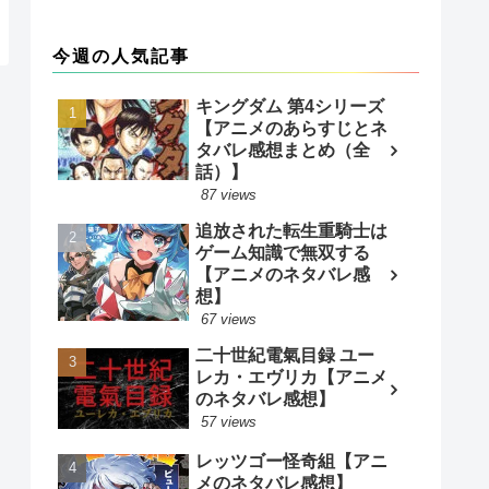
今週の人気記事
キングダム 第4シリーズ
【アニメのあらすじとネ
タバレ感想まとめ（全
話）】
87 views
追放された転生重騎士は
ゲーム知識で無双する
【アニメのネタバレ感
想】
67 views
二十世紀電氣目録 ユー
レカ・エヴリカ【アニメ
のネタバレ感想】
57 views
レッツゴー怪奇組【アニ
メのネタバレ感想】