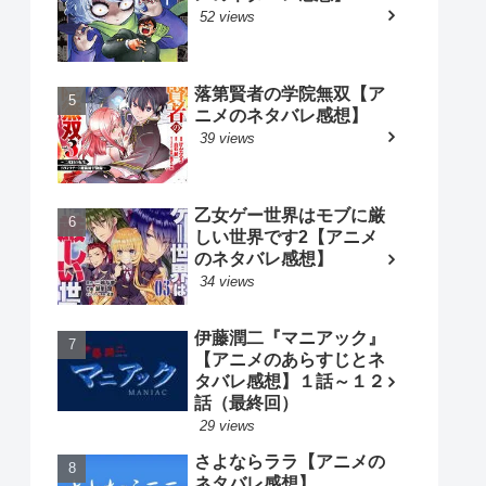
52 views
落第賢者の学院無双【ア
ニメのネタバレ感想】
39 views
乙女ゲー世界はモブに厳
しい世界です2【アニメ
のネタバレ感想】
34 views
伊藤潤二『マニアック』
【アニメのあらすじとネ
タバレ感想】１話～１２
話（最終回）
29 views
さよならララ【アニメの
ネタバレ感想】