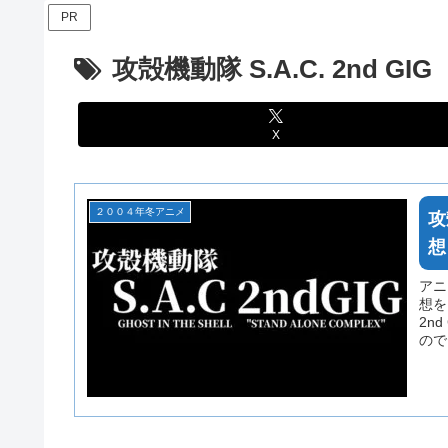
PR
攻殻機動隊 S.A.C. 2nd GIG
X
２００４年冬アニメ
攻
想
アニ
想を
2n
ので