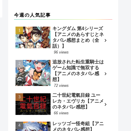
今週の人気記事
キングダム 第4シリーズ
【アニメのあらすじとネ
タバレ感想まとめ（全
話）】
96 views
追放された転生重騎士は
ゲーム知識で無双する
【アニメのネタバレ感
想】
72 views
二十世紀電氣目録 ユー
レカ・エヴリカ【アニメ
のネタバレ感想】
66 views
レッツゴー怪奇組【アニ
メのネタバレ感想】