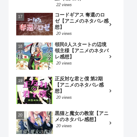
22 views
コードギアス 奪還のロ
ゼ【アニメのネタバレ感
想】
20 views
領民0人スタートの辺境
領主様【アニメのネタバ
レ感想】
20 views
正反対な君と僕 第2期
【アニメのネタバレ感
想】
20 views
黒猫と魔女の教室【アニ
メのネタバレ感想】
20 views