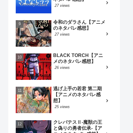
27 views
令和のダラさん【アニメ
のネタバレ感想】
27 views
BLACK TORCH【アニ
メのネタバレ感想】
26 views
逃げ上手の若君 第二期
【アニメのネタバレ感
想】
25 views
クレバテスⅡ-魔獣の王
と偽りの勇者伝承-【ア