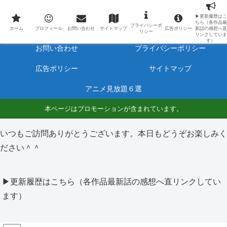
最新アニメのあらすじと感想をネタバレ有りで毎日更新しています。
▶更新履歴はこ
ちら（各作品最
プライバシーポ
ホーム
プロフィール
ホーム
プロフィール
お問い合わせ
サイトマップ
広告ポリシー
新話の感想へ直
リシー
リンクしていま
す）
お問い合わせ
プライバシーポリシー
広告ポリシー
サイトマップ
アニメ見放題６選
本ページはプロモーションが含まれています。
いつもご訪問ありがとうございます。本日もどうぞお楽しみく
ださい＾＾
▶更新履歴はこちら（各作品最新話の感想へ直リンクしてい
ます）