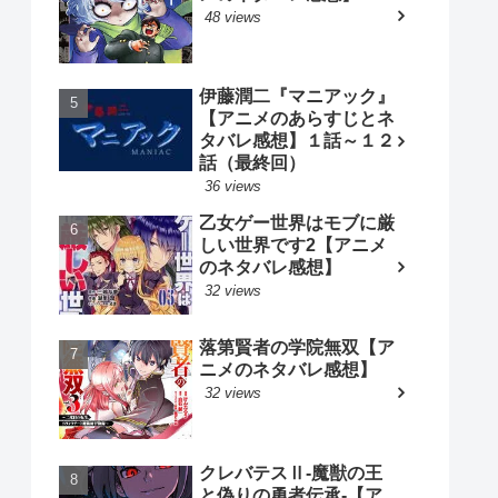
48 views
伊藤潤二『マニアック』
【アニメのあらすじとネ
タバレ感想】１話～１２
話（最終回）
36 views
乙女ゲー世界はモブに厳
しい世界です2【アニメ
のネタバレ感想】
32 views
落第賢者の学院無双【ア
ニメのネタバレ感想】
32 views
クレバテスⅡ-魔獣の王
と偽りの勇者伝承-【ア