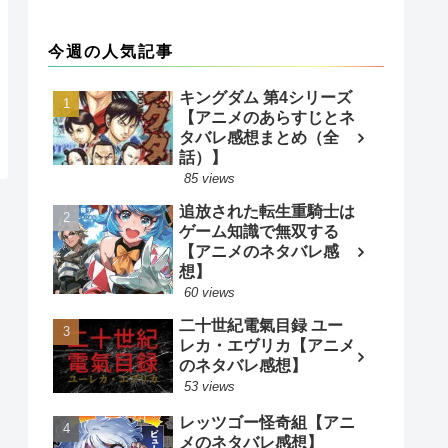
今週の人気記事
キングダム 第4シリーズ
【アニメのあらすじとネ
タバレ感想まとめ（全
話）】
85 views
追放された転生重騎士は
ゲーム知識で無双する
【アニメのネタバレ感
想】
60 views
二十世紀電氣目録 ユー
レカ・エヴリカ【アニメ
のネタバレ感想】
53 views
レッツゴー怪奇組【アニ
メのネタバレ感想】