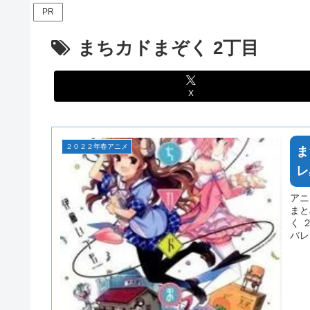
PR
まちカドまぞく 2丁目
X
２０２２年春アニメ
ま
レ
アニ
まと
く 
バレ
楽し