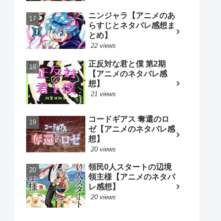
ニンジャラ【アニメのあ
らすじとネタバレ感想ま
とめ】
22 views
正反対な君と僕 第2期
【アニメのネタバレ感
想】
21 views
コードギアス 奪還のロ
ゼ【アニメのネタバレ感
想】
20 views
領民0人スタートの辺境
領主様【アニメのネタバ
レ感想】
20 views