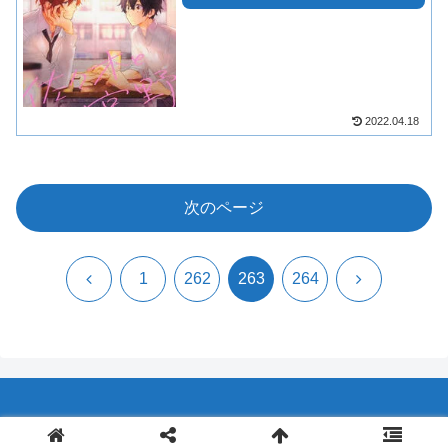
2022.04.18
次のページ
前
次
1
262
263
264
へ
へ
Copyright © 2022-2026 アニメニアン All Rights Reserved.