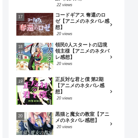
22 views
コードギアス 奪還のロ
ゼ【アニメのネタバレ感
想】
20 views
領民0人スタートの辺境
領主様【アニメのネタバ
レ感想】
20 views
正反対な君と僕 第2期
【アニメのネタバレ感
想】
20 views
黒猫と魔女の教室【アニ
メのネタバレ感想】
20 views