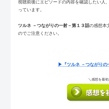
視聴前後にエピソードの内容を確認したい人
っています。
ツルネ －つながりの一射－第１３話
の感想本
のでご注意ください。
▶『ツルネ －つながりの
＼感想を最初