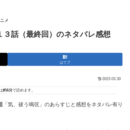
アニメ
第１３話（最終回）のネタバレ感想
はてブ
2023.03.30
は
約6分
で読めます。
話
「気、祓う鳴弦」のあらすじと感想をネタバレ有り