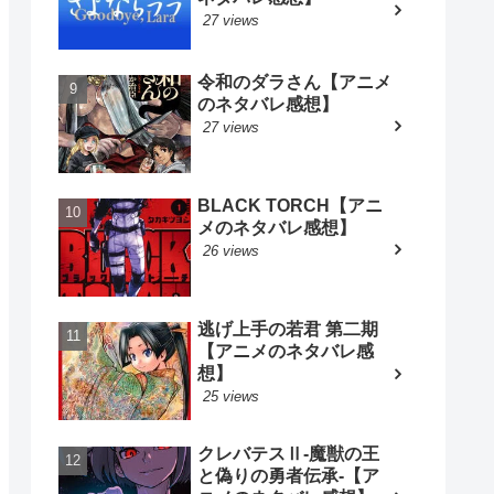
27 views
令和のダラさん【アニメ
のネタバレ感想】
27 views
BLACK TORCH【アニ
メのネタバレ感想】
26 views
逃げ上手の若君 第二期
【アニメのネタバレ感
想】
25 views
クレバテスⅡ-魔獣の王
と偽りの勇者伝承-【ア