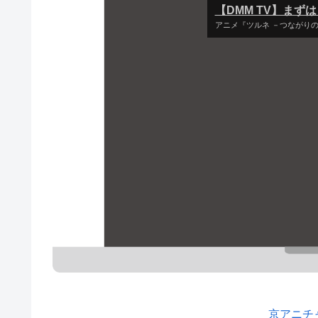
【DMM TV】まず
アニメ『ツルネ －つながり
京アニチ