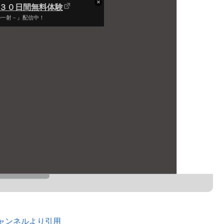
は３０日間無料体験
の一射－』配信中！
ャンネルより引用