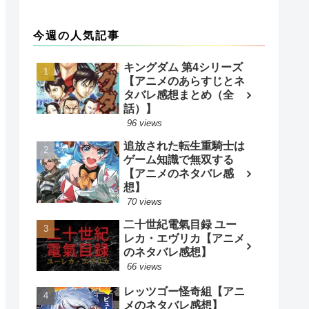
今週の人気記事
キングダム 第4シリーズ
【アニメのあらすじとネ
タバレ感想まとめ（全
話）】
96 views
追放された転生重騎士は
ゲーム知識で無双する
【アニメのネタバレ感
想】
70 views
二十世紀電氣目録 ユー
レカ・エヴリカ【アニメ
のネタバレ感想】
66 views
レッツゴー怪奇組【アニ
メのネタバレ感想】