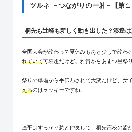
ツルネ －つながりの一射－【第
桐先も辻峰も新しく動き出した？湊達は
全国大会が終わって夏休みもあと少しで終わ
れていて
可哀想だけど、雅貴からあまつ星祭
祭りの準備から手伝わされて大変だけど、女
える
のはラッキーですね。
遼平はすっかり愁と仲良しで、桐先高校の皆