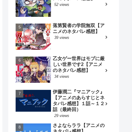
52 views
落第賢者の学院無双【ア
ニメのネタバレ感想】
39 views
乙女ゲー世界はモブに厳
しい世界です2【アニメ
のネタバレ感想】
34 views
伊藤潤二『マニアック』
【アニメのあらすじとネ
タバレ感想】１話～１２
話（最終回）
29 views
さよならララ【アニメの
ネタバレ感想】