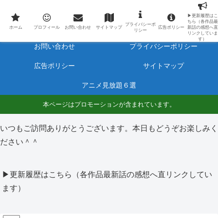
最新アニメのあらすじと感想をネタバレ有りで毎日更新しています。
▶更新履歴はこ
ちら（各作品最
プライバシーポ
ホーム
プロフィール
ホーム
プロフィール
お問い合わせ
サイトマップ
広告ポリシー
新話の感想へ直
リシー
リンクしていま
す）
お問い合わせ
プライバシーポリシー
広告ポリシー
サイトマップ
アニメ見放題６選
本ページはプロモーションが含まれています。
いつもご訪問ありがとうございます。本日もどうぞお楽しみく
ださい＾＾
▶更新履歴はこちら（各作品最新話の感想へ直リンクしてい
ます）