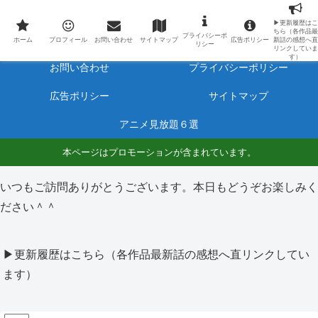
最新アニメのあらすじと感想をネタバレ有りで毎日更新しています。
▶更新履歴はこ
ちら（各作品最
プライバシーポ
ホーム
プロフィール
ホーム
プロフィール
お問い合わせ
サイトマップ
広告ポリシー
新話の感想へ直
リシー
リンクしていま
す）
お問い合わせ
プライバシーポリシー
広告ポリシー
サイトマップ
アニメ見放題６選
本ページはプロモーションが含まれています。
いつもご訪問ありがとうございます。本日もどうぞお楽しみく
ださい＾＾
▶更新履歴はこちら（各作品最新話の感想へ直リンクしてい
ます）