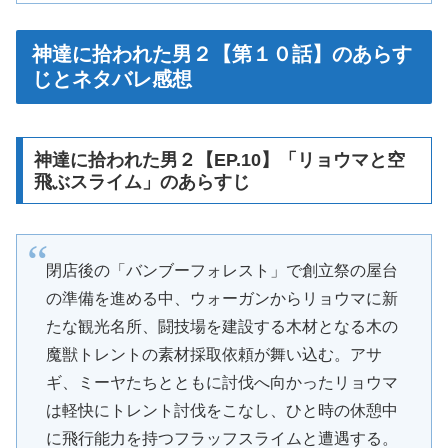
神達に拾われた男２【第１０話】のあらす
じとネタバレ感想
神達に拾われた男２【EP.10】「リョウマと空
飛ぶスライム」のあらすじ
閉店後の「バンブーフォレスト」で創立祭の屋台
の準備を進める中、ウォーガンからリョウマに新
たな観光名所、闘技場を建設する木材となる木の
魔獣トレントの素材採取依頼が舞い込む。アサ
ギ、ミーヤたちとともに討伐へ向かったリョウマ
は軽快にトレント討伐をこなし、ひと時の休憩中
に飛行能力を持つフラッフスライムと遭遇する。