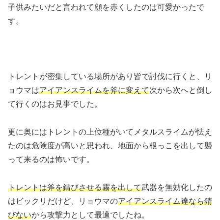
子供みたいだと言われて顔を赤くしたのは可愛かったで
す。
トレントが密集している場所があり皆で討伐に行くと、リ
ョウマは
アイアンスライムを斧に変えて
次から次へと倒し
て行くのはお見事でした。
更に奥にはトレントの上位種がいてメタルスライムが怯え
たのは危険度が高いと思われ、地面から根っこを出して襲
って来るのは怖いです。
トレントは斧を錆びさせる霧を出して
武器を無効化したの
はビックリだけど、リョウマの
アイアンスライム達なら錆
びない
から攻撃力として最適でしたね。