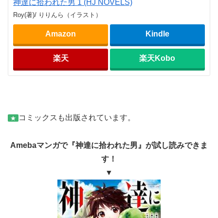
神達に拾われた男 1 (HJ NOVELS)
Roy(著)/ りりんら（イラスト）
Amazon
Kindle
楽天
楽天Kobo
コミックスも出版されています。
★
Amebaマンガで『神達に拾われた男』が試し読みできま
す！
▼