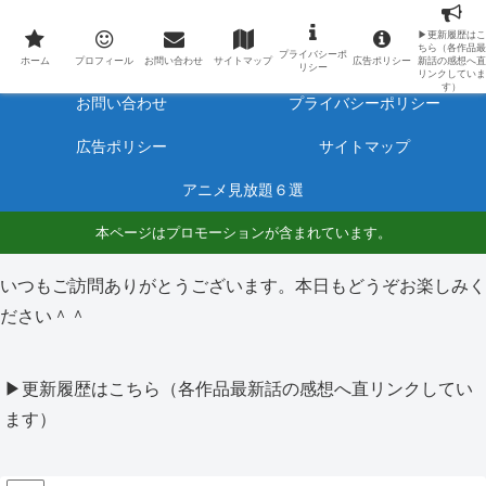
最新アニメのあらすじと感想をネタバレ有りで毎日更新しています。
▶更新履歴はこ
ちら（各作品最
プライバシーポ
ホーム
プロフィール
ホーム
プロフィール
お問い合わせ
サイトマップ
広告ポリシー
新話の感想へ直
リシー
リンクしていま
す）
お問い合わせ
プライバシーポリシー
広告ポリシー
サイトマップ
アニメ見放題６選
本ページはプロモーションが含まれています。
いつもご訪問ありがとうございます。本日もどうぞお楽しみく
ださい＾＾
▶更新履歴はこちら（各作品最新話の感想へ直リンクしてい
ます）