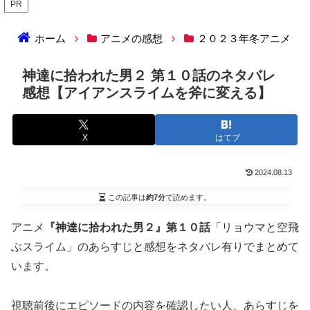
PR
ホーム
アニメの感想
２０２３年冬アニメ
神達に拾われた男２ 第１０話のネタバレ
感想【アイアンスライムを斧に変える】
X
はてブ
2024.08.13
この記事は
約7分
で読めます。
アニメ
『神達に拾われた男２』第１０話
「リョウマと空飛
ぶスライム」のあらすじと感想をネタバレ有りでまとめて
います。
視聴前後にエピソードの内容を確認したい人、あらすじを