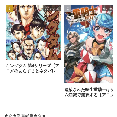
87 views
68 view
キングダム 第4シリーズ【ア
ニメのあらすじとネタバレ感
想まとめ（全話）】
追放された転生重騎士はゲ
ム知識で無双する【アニメ
ネタバレ感想】
★☆★新着記事★☆★