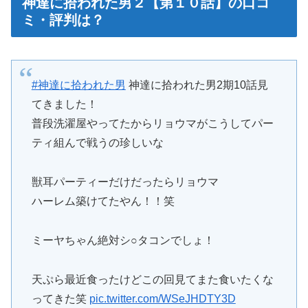
神達に拾われた男２【第１０話】の口コ
ミ・評判は？
#神達に拾われた男
神達に拾われた男2期10話見
てきました！
普段洗濯屋やってたからリョウマがこうしてパー
ティ組んで戦うの珍しいな
獣耳パーティーだけだったらリョウマ
ハーレム築けてたやん！！笑
ミーヤちゃん絶対シ○タコンでしょ！
天ぷら最近食ったけどこの回見てまた食いたくな
ってきた笑
pic.twitter.com/WSeJHDTY3D