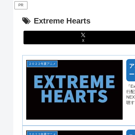
PR
Extreme Hearts
X
２０２２年夏アニメ
ア
ー
『E
行配
NE
聴す
も、
サイ
２０２２年夏アニメ