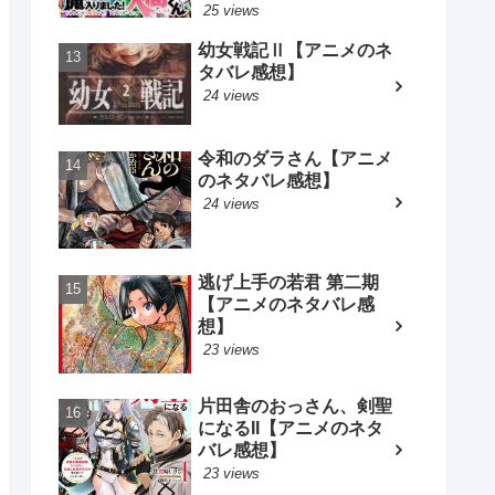
25 views
幼女戦記Ⅱ【アニメのネ
タバレ感想】
24 views
令和のダラさん【アニメ
のネタバレ感想】
24 views
逃げ上手の若君 第二期
【アニメのネタバレ感
想】
23 views
片田舎のおっさん、剣聖
になるII【アニメのネタ
バレ感想】
23 views