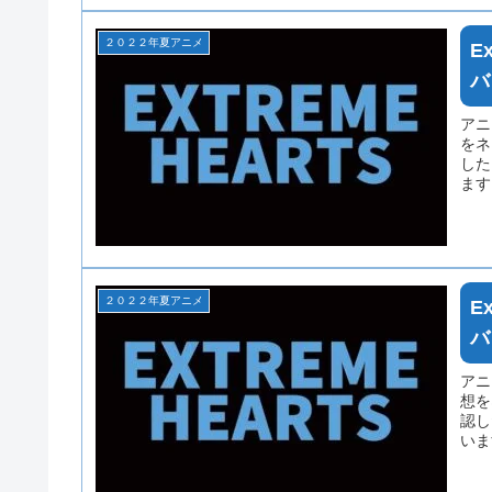
２０２２年夏アニメ
E
バ
アニ
をネ
した
ます
てい
２０２２年夏アニメ
E
バ
アニ
想を
認し
いま
れて