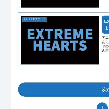
２０２２年夏アニメ
E
よ
アニ
あら
ドの
内容
タバ
次
1