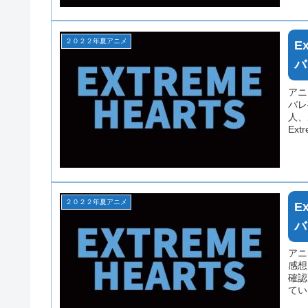
２０２２年夏アニメ
E
バ
アニ
バレ
人、
Ex
場合
２０２２年夏アニメ
E
バ
アニメ
感想
確認
てい
まれ