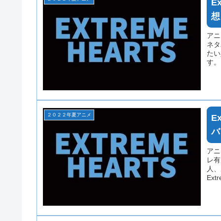
E
想
アニ
ネタ
たい
す。
てい
２０２２年夏アニメ
E
バ
アニ
レ有
人、
Ex
場合