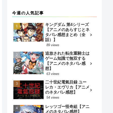
今週の人気記事
キングダム 第4シリーズ
【アニメのあらすじとネ
タバレ感想まとめ（全
話）】
89 views
追放された転生重騎士は
ゲーム知識で無双する
【アニメのネタバレ感
想】
63 views
二十世紀電氣目録 ユー
レカ・エヴリカ【アニメ
のネタバレ感想】
54 views
レッツゴー怪奇組【アニ
メのネタバレ感想】