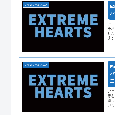
２０２２年夏アニメ
E
バ
アニ
をネ
した
ます
てい
２０２２年夏アニメ
E
バ
二
アニ
想を
認し
いま
れて