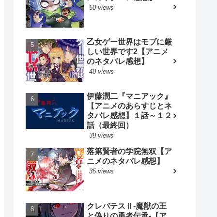
50 views
乙女ゲー世界はモブに厳
しい世界です2【アニメ
のネタバレ感想】
40 views
伊藤潤二『マニアック』
【アニメのあらすじとネ
タバレ感想】１話～１２
話（最終回）
39 views
落第賢者の学院無双【ア
ニメのネタバレ感想】
35 views
クレバテスⅡ-魔獣の王
と偽りの勇者伝承-【ア