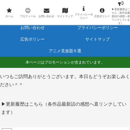
最新アニメのあらすじと感想をネタバレ有りで毎日更新しています。
▶更新履歴はこ
ちら（各作品最
プライバシーポ
ホーム
プロフィール
ホーム
プロフィール
お問い合わせ
サイトマップ
広告ポリシー
新話の感想へ直
リシー
リンクしていま
す）
お問い合わせ
プライバシーポリシー
広告ポリシー
サイトマップ
アニメ見放題６選
本ページはプロモーションが含まれています。
いつもご訪問ありがとうございます。本日もどうぞお楽しみく
ださい＾＾
▶更新履歴はこちら（各作品最新話の感想へ直リンクしてい
ます）