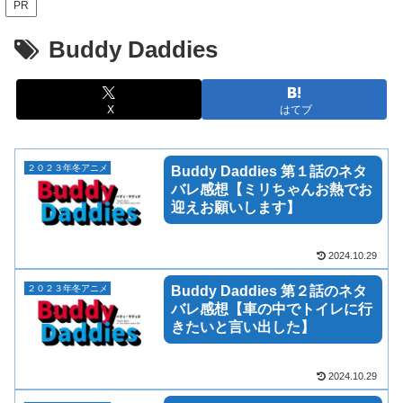
PR
Buddy Daddies
X
はてブ
２０２３年冬アニメ
Buddy Daddies 第１話のネタ
バレ感想【ミリちゃんお熱でお
迎えお願いします】
2024.10.29
２０２３年冬アニメ
Buddy Daddies 第２話のネタ
バレ感想【車の中でトイレに行
きたいと言い出した】
2024.10.29