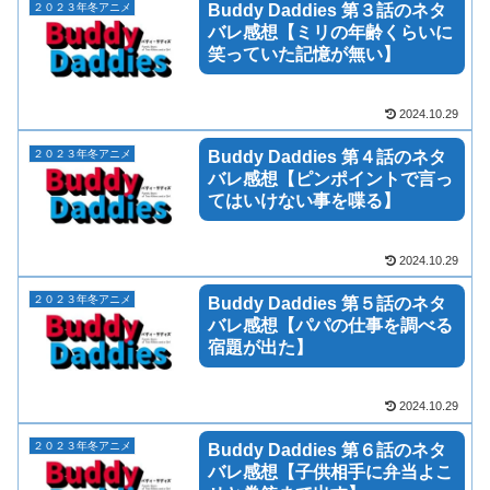
２０２３年冬アニメ
Buddy Daddies 第３話のネタ
バレ感想【ミリの年齢くらいに
笑っていた記憶が無い】
2024.10.29
２０２３年冬アニメ
Buddy Daddies 第４話のネタ
バレ感想【ピンポイントで言っ
てはいけない事を喋る】
2024.10.29
２０２３年冬アニメ
Buddy Daddies 第５話のネタ
バレ感想【パパの仕事を調べる
宿題が出た】
2024.10.29
２０２３年冬アニメ
Buddy Daddies 第６話のネタ
バレ感想【子供相手に弁当よこ