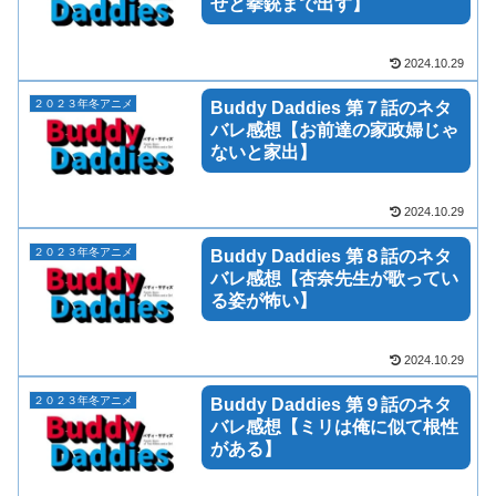
せと拳銃まで出す】
2024.10.29
２０２３年冬アニメ
Buddy Daddies 第７話のネタ
バレ感想【お前達の家政婦じゃ
ないと家出】
2024.10.29
２０２３年冬アニメ
Buddy Daddies 第８話のネタ
バレ感想【杏奈先生が歌ってい
る姿が怖い】
2024.10.29
２０２３年冬アニメ
Buddy Daddies 第９話のネタ
バレ感想【ミリは俺に似て根性
がある】