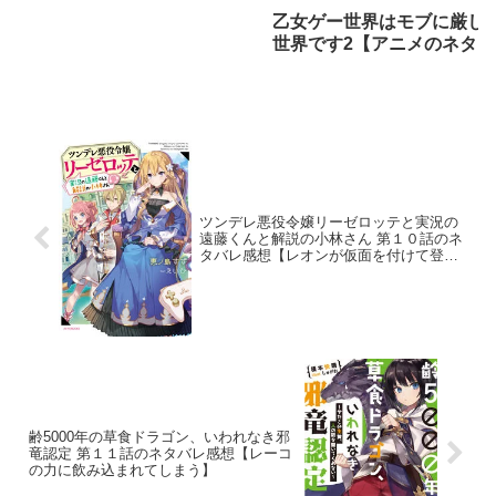
乙女ゲー世界はモブに厳し
世界です2【アニメのネタバ
レ感想】
ツンデレ悪役令嬢リーゼロッテと実況の
遠藤くんと解説の小林さん 第１０話のネ
タバレ感想【レオンが仮面を付けて登
場】
齢5000年の草食ドラゴン、いわれなき邪
竜認定 第１１話のネタバレ感想【レーコ
の力に飲み込まれてしまう】