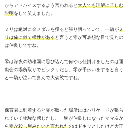
からアドバイスするよう言われると
大人でも理解に苦しむ
説明
をして笑えました。
ミリは絶対に金メダルを獲ると張り切っていて、一騎が
ミ
リは俺に似て根性がある
と言うと零が可哀想な目で見たの
は仲良しですね。
零は深夜の幼稚園に忍び込んで何やら仕掛けをしたのは運
動会の場所取りでビックリだし、零が手伝いをすると言う
と一騎が泣いて喜んで大袈裟ですね。
保育園に到着すると零が取った場所にはバリケードが張ら
れていて物騒な感じだし、一騎が仲良しになったママ友か
ら
零が殺し屋みたいと言われた
のはドキッとしたけど大正