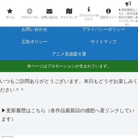
最新アニメのあらすじと感想をネタバレ有りで毎日更新しています。
▶更新履歴はこ
ちら（各作品最
プライバシーポ
ホーム
プロフィール
ホーム
プロフィール
お問い合わせ
サイトマップ
広告ポリシー
新話の感想へ直
リシー
リンクしていま
す）
お問い合わせ
プライバシーポリシー
広告ポリシー
サイトマップ
アニメ見放題６選
本ページはプロモーションが含まれています。
いつもご訪問ありがとうございます。本日もどうぞお楽しみく
ださい＾＾
▶更新履歴はこちら（各作品最新話の感想へ直リンクしてい
ます）