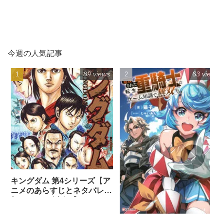
今週の人気記事
89 views
63 view
キングダム 第4シリーズ【ア
ニメのあらすじとネタバレ感
想まとめ（全話）】