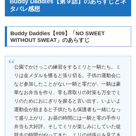
Buddy Daddies【第９話】のあらすじとネ
タバレ感想
Buddy Daddies【#09】「NO SWEET
WITHOUT SWEAT」のあらすじ
公園でかけっこの練習をするミリと一騎たち。ミ
リは金メダルを獲ると張り切る。子供の運動会に
など参加したことがない一騎と零だが、一騎は豪
華なお弁当を作り、零も席取りの対策も万全でミ
リのためにおにぎりを握ると言い出す。いよいよ
運動会が始まると子供たちも保護者も一緒になっ
て盛り上がり、お昼の時間には一騎と零の手作り
弁当も大好評。そしてミリが楽しみにしていた徒
競走の時間がやってきた。ミリの頑張りを見てき