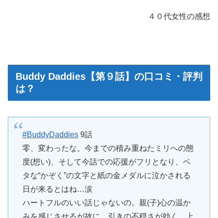
４０代女性の感想
Buddy Daddies【第９話】の口コミ・評判
は？
#BuddyDaddies
9話
零、変わったな。今までの積み重ねたミリへの態
度(想い)、そして今話での応援がフリとなり、ベ
タな“かぞく”の文字と紙の金メダルに泣かされる
日が来るとはね…涙
ハートフルのいい話じゃないの。親(子)心の温か
みを感じさせるが故に、引きの不穏さが効く。上