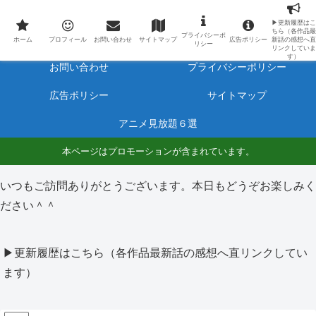
最新アニメのあらすじと感想をネタバレ有りで毎日更新しています。
▶更新履歴はこ
ちら（各作品最
プライバシーポ
ホーム
プロフィール
ホーム
プロフィール
お問い合わせ
サイトマップ
広告ポリシー
新話の感想へ直
リシー
リンクしていま
す）
お問い合わせ
プライバシーポリシー
広告ポリシー
サイトマップ
アニメ見放題６選
本ページはプロモーションが含まれています。
いつもご訪問ありがとうございます。本日もどうぞお楽しみく
ださい＾＾
▶更新履歴はこちら（各作品最新話の感想へ直リンクしてい
ます）