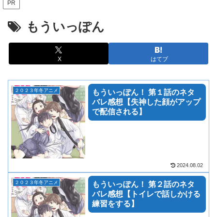
PR
もういっぽん
X
はてブ
２０２３年冬アニメ
もういっぽん！ 第１話のネタ
バレ感想【失神した顔がアップ
で配信される】
2024.08.02
２０２３年冬アニメ
もういっぽん！ 第２話のネタ
バレ感想【トイレで話しかける
練習をする】