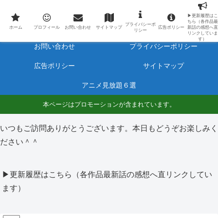
最新アニメのあらすじと感想をネタバレ有りで毎日更新しています。
▶更新履歴はこ
ちら（各作品最
プライバシーポ
ホーム
プロフィール
ホーム
プロフィール
お問い合わせ
サイトマップ
広告ポリシー
新話の感想へ直
リシー
リンクしていま
す）
お問い合わせ
プライバシーポリシー
広告ポリシー
サイトマップ
アニメ見放題６選
本ページはプロモーションが含まれています。
いつもご訪問ありがとうございます。本日もどうぞお楽しみく
ださい＾＾
▶更新履歴はこちら（各作品最新話の感想へ直リンクしてい
ます）