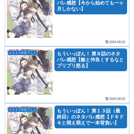
バレ感想【今から始めても一ヶ
月しかない】
2024.08.02
２０２３年冬アニメ
もういっぽん！ 第８話のネタ
バレ感想【敵と仲良くするなと
プリプリ怒る】
2024.08.02
２０２３年冬アニメ
もういっぽん！ 第１３話（最
終回）のネタバレ感想【ドキド
キと萌え萌えで一本背負い】