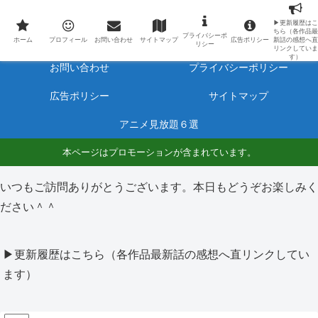
最新アニメのあらすじと感想をネタバレ有りで毎日更新しています。
▶更新履歴はこ
ちら（各作品最
プライバシーポ
ホーム
プロフィール
ホーム
プロフィール
お問い合わせ
サイトマップ
広告ポリシー
新話の感想へ直
リシー
リンクしていま
す）
お問い合わせ
プライバシーポリシー
広告ポリシー
サイトマップ
アニメ見放題６選
本ページはプロモーションが含まれています。
いつもご訪問ありがとうございます。本日もどうぞお楽しみく
ださい＾＾
▶更新履歴はこちら（各作品最新話の感想へ直リンクしてい
ます）