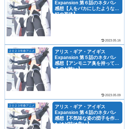
Expansion 第６話のネタバレ
感想【人をバカにしたような格
好の死体】
2023.05.16
２０２３年春アニメ
アリス・ギア・アイギス
Expansion 第５話のネタバレ
感想【アンモニア臭を持ってい
るのが怖い】
2023.05.09
２０２３年春アニメ
アリス・ギア・アイギス
Expansion 第４話のネタバレ
感想【不気味な姿の団子を作っ
たけど味は良い】