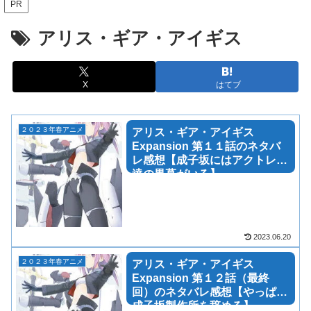
PR
アリス・ギア・アイギス
X
はてブ
２０２３年春アニメ
アリス・ギア・アイギス
Expansion 第１１話のネタバ
レ感想【成子坂にはアクトレス
達の黒幕がいる】
2023.06.20
２０２３年春アニメ
アリス・ギア・アイギス
Expansion 第１２話（最終
回）のネタバレ感想【やっぱり
成子坂製作所を辞める】