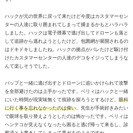
ハックが元の世界に戻って来たけど今度はカスタマーセン
ターの人達に取り囲まれてしまって捕まるかもとハラハラ
しました。ハックは電子煙幕で逃げ出してドローンも落と
して追跡から逃れようとしたけど、包囲網が展開されるの
はドキドキしましたね。ハックの拠点がバレたけど駆け付
けたカスタマーセンターの人達のデコをイジってしまうな
んて楽しそうでした。
パップと一緒に逃げ出すとドローンに追いかけられて攻撃
を全部避けたのは上手かったです。ベリィはハックと一緒
にいた時間が現実味無くて痕跡を探ろうとするけど、
眼科
に行く事を忘れなかったのは偉い
、先生が手術好きみたい
で眼球を取り替えようとしたのは怖かったです。ベリィは
ヘンテコが見えなくなったら困ると逃げ帰って来るし、診
察済と上書きしてしまって悪ガキのようですね。