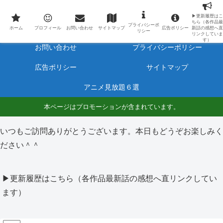
最新アニメのあらすじと感想をネタバレ有りで毎日更新しています。
▶更新履歴はこ
ちら（各作品最
プライバシーポ
ホーム
プロフィール
ホーム
プロフィール
お問い合わせ
サイトマップ
広告ポリシー
新話の感想へ直
リシー
リンクしていま
す）
お問い合わせ
プライバシーポリシー
広告ポリシー
サイトマップ
アニメ見放題６選
本ページはプロモーションが含まれています。
いつもご訪問ありがとうございます。本日もどうぞお楽しみく
ださい＾＾
▶更新履歴はこちら（各作品最新話の感想へ直リンクしてい
ます）