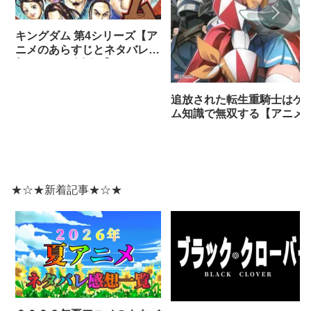
キングダム 第4シリーズ【ア
ニメのあらすじとネタバレ感
想まとめ（全話）】
追放された転生重騎士はゲ
ム知識で無双する【アニメ
ネタバレ感想】
★☆★新着記事★☆★