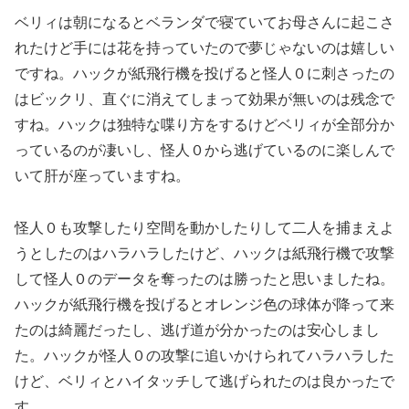
ベリィは朝になるとベランダで寝ていてお母さんに起こさ
れたけど手には花を持っていたので夢じゃないのは嬉しい
ですね。ハックが紙飛行機を投げると怪人０に刺さったの
はビックリ、直ぐに消えてしまって効果が無いのは残念で
すね。ハックは独特な喋り方をするけどベリィが全部分か
っているのが凄いし、怪人０から逃げているのに楽しんで
いて肝が座っていますね。
怪人０も攻撃したり空間を動かしたりして二人を捕まえよ
うとしたのはハラハラしたけど、ハックは紙飛行機で攻撃
して怪人０のデータを奪ったのは勝ったと思いましたね。
ハックが紙飛行機を投げるとオレンジ色の球体が降って来
たのは綺麗だったし、逃げ道が分かったのは安心しまし
た。ハックが怪人０の攻撃に追いかけられてハラハラした
けど、ベリィとハイタッチして逃げられたのは良かったで
す。