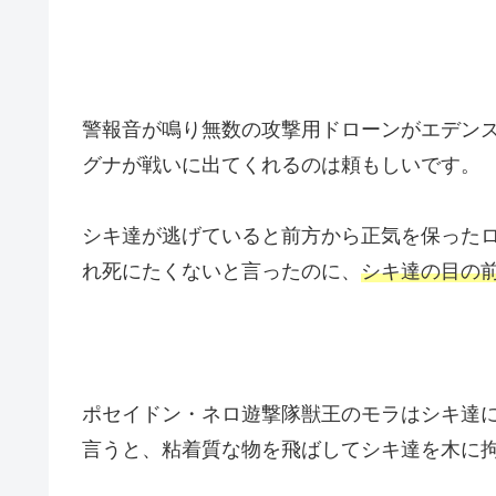
警報音が鳴り無数の攻撃用ドローンがエデン
グナが戦いに出てくれるのは頼もしいです。
シキ達が逃げていると前方から正気を保った
れ死にたくないと言ったのに、
シキ達の目の
ポセイドン・ネロ遊撃隊獣王のモラはシキ達
言うと、粘着質な物を飛ばしてシキ達を木に