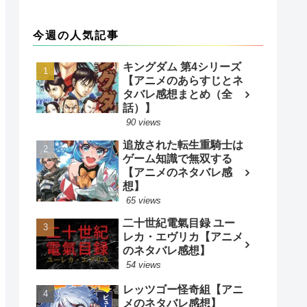
今週の人気記事
キングダム 第4シリーズ
【アニメのあらすじとネ
タバレ感想まとめ（全
話）】
90 views
追放された転生重騎士は
ゲーム知識で無双する
【アニメのネタバレ感
想】
65 views
二十世紀電氣目録 ユー
レカ・エヴリカ【アニメ
のネタバレ感想】
54 views
レッツゴー怪奇組【アニ
メのネタバレ感想】