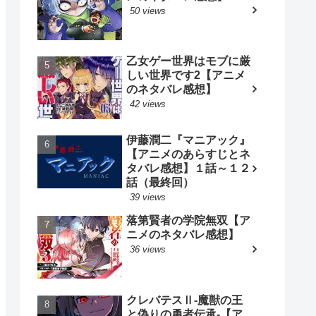
50 views
乙女ゲー世界はモブに厳
しい世界です2【アニメ
のネタバレ感想】
42 views
伊藤潤二『マニアック』
【アニメのあらすじとネ
タバレ感想】１話～１２
話（最終回）
39 views
落第賢者の学院無双【ア
ニメのネタバレ感想】
36 views
クレバテスⅡ-魔獣の王
と偽りの勇者伝承-【ア