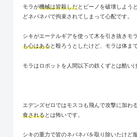
モラが
機械は皆殺しだ
とピーノを破壊しよう
どネバネバで拘束されてしまって心配です。
シキがエーテルギアを使って木を引き抜きモ
も心はある
と殴ろうとしたけど、モラは体ま
モラはロボットを人間以下の鉄くずとは酷い
エデンズゼロではモスコも飛んで攻撃に加わ
食される
とは怖いです。
シキの重力で皆のネバネバを取り除いたけど