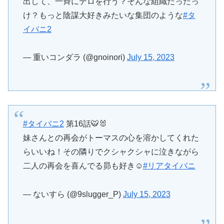
出して、一斉にテロを行う？そんな組織だったっ
け？もっと陰謀大好きみたいな集団のような
#タ
イバニ2
— 重いコンダラ (@gnoinori)
July 15, 2023
#タイバニ2
第16話🐯🐰
妹さんとの再会がトーマスの心を溶かしてくれた
らいいね！その隣りでクシャクシャに泣きながら
二人の再会を喜んでる昴も好き☺️
#リアタイバニ
— ないすら (@9slugger_P)
July 15, 2023