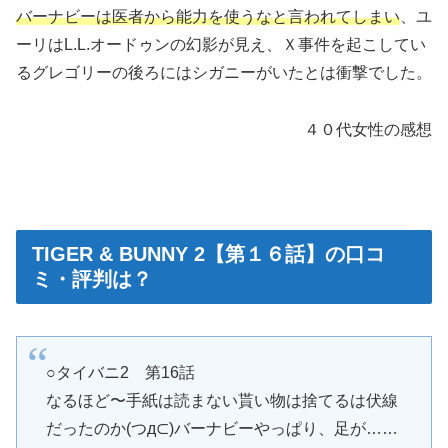
バーナビーは医者から能力を使うなと言われてしまい
、ユ
ーリはL.L.オードゥンの幻影が見え、Ｘ事件を起こしてい
るグレゴリーの後ろにはシガニーがいたとは衝撃でした。
４０代女性の感想
TIGER & BUNNY 2【第１６話】の口コ
ミ・評判は？
○タイバニ2 第16話
なるほど〜手紙は読まない貰い物は捨てるは伏線
だったのか(つд⊂)バーナビーやっぱり、足が……