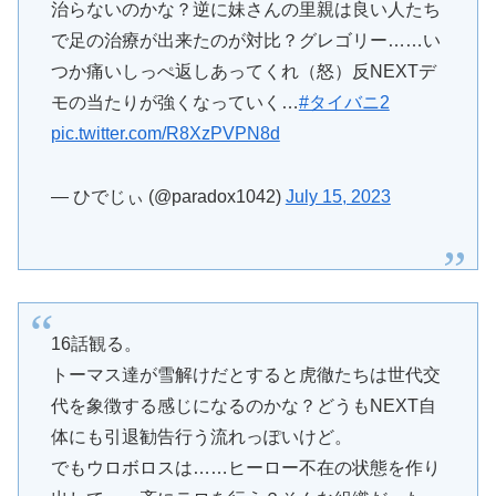
治らないのかな？逆に妹さんの里親は良い人たち
で足の治療が出来たのが対比？グレゴリー……い
つか痛いしっぺ返しあってくれ（怒）反NEXTデ
モの当たりが強くなっていく…
#タイバニ2
pic.twitter.com/R8XzPVPN8d
— ひでじぃ (@paradox1042)
July 15, 2023
16話観る。
トーマス達が雪解けだとすると虎徹たちは世代交
代を象徴する感じになるのかな？どうもNEXT自
体にも引退勧告行う流れっぽいけど。
でもウロボロスは……ヒーロー不在の状態を作り