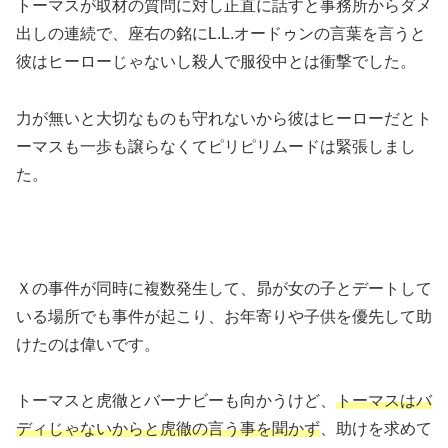
トーマスが取材の質問に対し正直に話すと事務所からダメ
出しの連続で、座右の銘にL.L.オードゥンの言葉を言うと
彼はヒーローじゃないし殺人で服役中とは衝撃でした。
力が無いと大切なものも守れないから彼はヒーローだとト
ーマスも一歩も譲らなくてピリピリムードは緊張しまし
た。
Ｘの事件が同時に複数発生して、昴が女の子とデートして
いる場所でも事件が起こり、お年寄りや子供を優先して助
けたのは偉いです。
トーマスと虎徹とバーナビーも向かうけど、
トーマスはバ
ディじゃないからと虎徹の言う事を聞かず
、助けを求めて