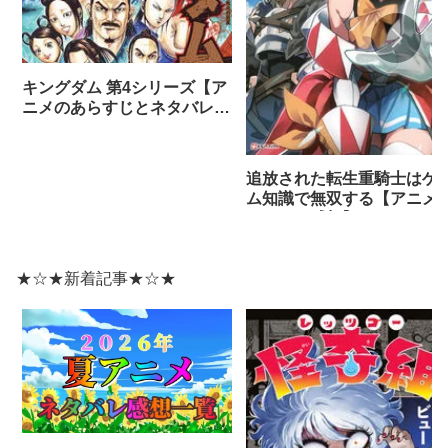
キングダム 第4シリーズ【ア
ニメのあらすじとネタバレ感
想まとめ（全話）】
追放された転生重騎士はゲ
ム知識で無双する【アニメ
ネタバレ感想】
★☆★新着記事★☆★