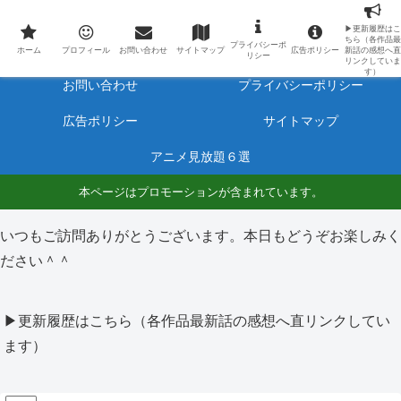
最新アニメのあらすじと感想をネタバレ有りで毎日更新しています。
▶更新履歴はこ
ちら（各作品最
プライバシーポ
ホーム
プロフィール
ホーム
プロフィール
お問い合わせ
サイトマップ
広告ポリシー
新話の感想へ直
リシー
リンクしていま
す）
お問い合わせ
プライバシーポリシー
広告ポリシー
サイトマップ
アニメ見放題６選
本ページはプロモーションが含まれています。
いつもご訪問ありがとうございます。本日もどうぞお楽しみく
ださい＾＾
▶更新履歴はこちら（各作品最新話の感想へ直リンクしてい
ます）