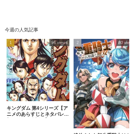
今週の人気記事
96 views
80 view
キングダム 第4シリーズ【ア
ニメのあらすじとネタバレ感
想まとめ（全話）】