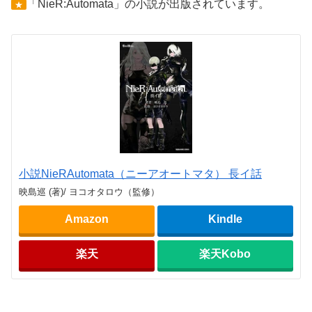
「NieR:Automata」の小説が出版されています。
★
小説NieRAutomata（ニーアオートマタ） 長イ話
映島巡 (著)/ ヨコオタロウ（監修）
Amazon
Kindle
楽天
楽天Kobo