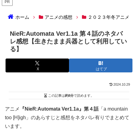
PR
ホーム
アニメの感想
２０２３年冬アニメ
NieR:Automata Ver1.1a 第４話のネタバ
レ感想【生きたまま兵器として利用してい
る】
X
はてブ
2024.10.29
この記事は
約8分
で読めます。
アニメ
『NieR:Automata Ver1.1a』第４話
「a mountain
too [H]igh」のあらすじと感想をネタバレ有りでまとめて
います。