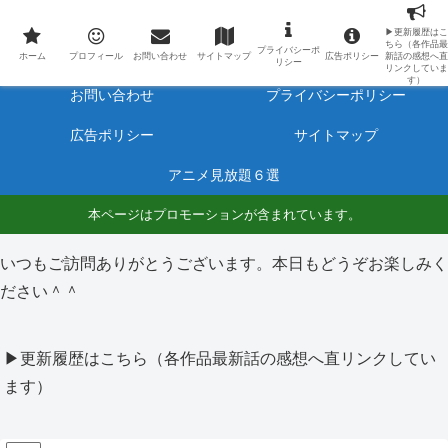
最新アニメのあらすじと感想をネタバレ有りで毎日更新しています。
▶更新履歴はこ
ちら（各作品最
プライバシーポ
ホーム
プロフィール
ホーム
プロフィール
お問い合わせ
サイトマップ
広告ポリシー
新話の感想へ直
リシー
リンクしていま
す）
お問い合わせ
プライバシーポリシー
広告ポリシー
サイトマップ
アニメ見放題６選
本ページはプロモーションが含まれています。
いつもご訪問ありがとうございます。本日もどうぞお楽しみく
ださい＾＾
▶更新履歴はこちら（各作品最新話の感想へ直リンクしてい
ます）