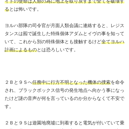
イドの使命は人類の為に地上を取り戻すまで全てを破壊す
る
とは怖いです。
ヨルハ部隊の司令官が月面人類会議に連絡すると、レジス
タンスは囮で誕生した特殊個体アダムとイヴの事を知って
いて、これから別の特殊個体とも接触するけど
全てヨルハ
計画によるもの
とは恐ろしいです。
２Ｂと９Ｓへ
任務中に行方不明となった機体の捜索
を命令
され、ブラックボックス信号の発生地点へ向かう事になっ
たけど謎の音声が何を言っているのか分からなくて不安で
す。
２Ｂと９Ｓは遊園地廃墟に到着すると電気が付いていて乗