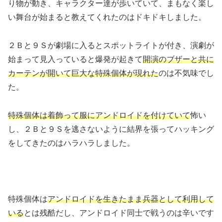
り物が動き、キャラクター達が歩いていて、まもなく楽し
い舞台が始まると教えてくれたのはドキドキしました。
２Ｂと９Ｓが劇場に入るとスポットライトが付き、演劇が
始まって見入っていると爆発が起きて
開演のブザーと共に
カーテンが開いて巨大な特殊個体が現れた
のは不気味でし
た。
特殊個体は着飾って服にアンドロイドを付けていて
怖い
し、２Ｂと９Ｓを逃さないように結界を張ってハッキング
をしてきたのはハラハラしました。
特殊個体は
アンドロイドを生きたまま兵器として利用して
いる
とは残酷だし、アンドロイド同士で戦うのは辛いです