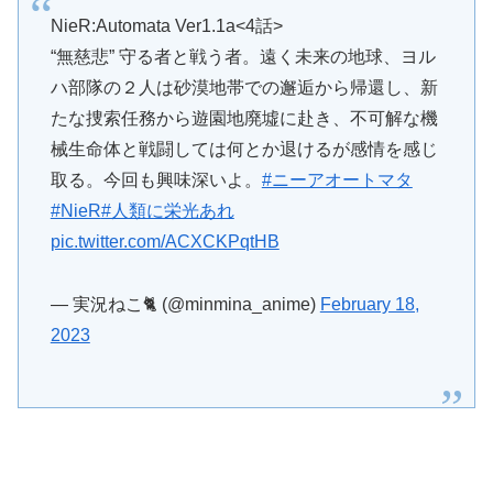
NieR:Automata Ver1.1a<4話>
“無慈悲” 守る者と戦う者。遠く未来の地球、ヨル
ハ部隊の２人は砂漠地帯での邂逅から帰還し、新
たな捜索任務から遊園地廃墟に赴き、不可解な機
械生命体と戦闘しては何とか退けるが感情を感じ
取る。今回も興味深いよ。
#ニーアオートマタ
#NieR
#人類に栄光あれ
pic.twitter.com/ACXCKPqtHB
— 実況ねこ🐈 (@minmina_anime)
February 18,
2023