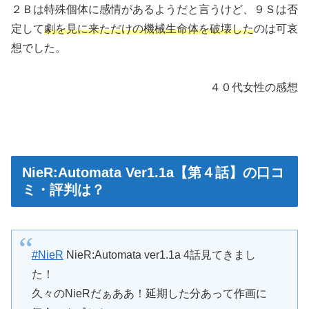
２Ｂは特殊個体に感情があるようだと言うけど、９Ｓは否
定して
劇を見に来ただけの機械生命体を破壊した
のは可哀
想でした。
４０代女性の感想
NieR:Automata Ver1.1a【第４話】の口コ
ミ・評判は？
#NieR
NieR:Automata ver1.1a 4話見てきまし
た！
久々のNieRだぁああ！延期した分あって作画に