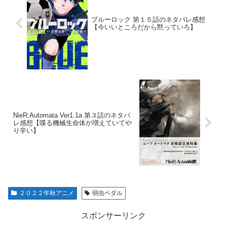
ブルーロック 第１５話のネタバレ感想
【今いいところだから黙っていろ】
NieR:Automata Ver1.1a 第３話のネタバ
レ感想【喋る機械生命体が増えていてや
り辛い】
２０２２年秋アニメ
弱虫ペダル
スポンサーリンク