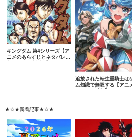
キングダム 第4シリーズ【ア
ニメのあらすじとネタバレ感
想まとめ（全話）】
追放された転生重騎士はゲ
ム知識で無双する【アニメ
ネタバレ感想】
★☆★新着記事★☆★