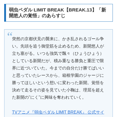
弱虫ペダル LIMIT BREAK【BREAK.13】「新
開悠人の覚悟」のあらすじ
突然の京都伏見の襲来に、かき乱されるゴール争
い。先頭を追う御堂筋を止めるため、新開悠人が
立ち塞がる。いつも強気で飄々（ひょうひょう）
としている新開だが、積み重なる勝負と重圧で限
界に近づいていた。今までの自分だけ勝てばいい
と思っていたレースから、箱根学園のジャージに
勝ってほしいという想いに変わった新開。覚悟を
決めて走るその姿を見ていた小鞠は、理屈を超え
た新開の"にく"に興味を奪われていく。
TVアニメ『弱虫ペダル LIMIT BREAK』 公式サイ