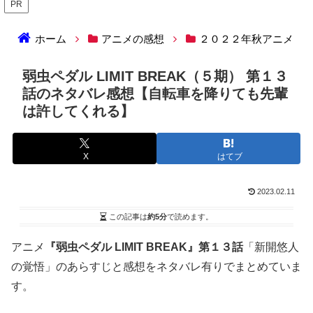
PR
ホーム
アニメの感想
２０２２年秋アニメ
弱虫ペダル LIMIT BREAK（５期） 第１３
話のネタバレ感想【自転車を降りても先輩
は許してくれる】
X
はてブ
2023.02.11
この記事は
約5分
で読めます。
アニメ
『弱虫ペダル LIMIT BREAK』第１３話
「新開悠人
の覚悟」のあらすじと感想をネタバレ有りでまとめていま
す。