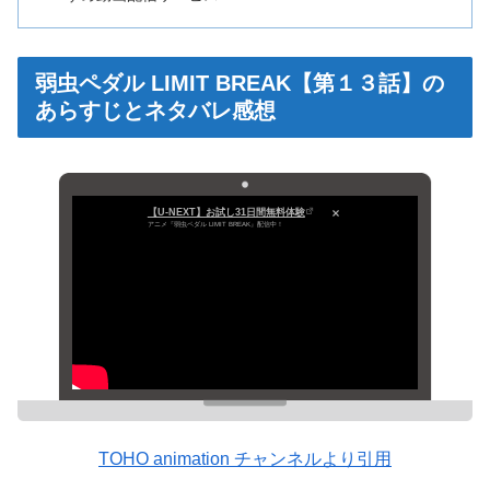
弱虫ペダル LIMIT BREAK【第１３話】の
あらすじとネタバレ感想
【U-NEXT】お試し31日間無料体験
アニメ『弱虫ペダル LIMIT BREAK』配信中！
TOHO animation チャンネルより引用