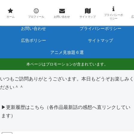
最新アニメのあらすじと感想をネタバレ有りで毎日更新しています。
プライバシーポ
ホーム
プロフィール
ホーム
プロフィール
お問い合わせ
サイトマップ
広
リシー
お問い合わせ
プライバシーポリシー
広告ポリシー
サイトマップ
アニメ見放題６選
本ページはプロモーションが含まれています。
いつもご訪問ありがとうございます。本日もどうぞお楽しみく
ださい＾＾
▶更新履歴はこちら（各作品最新話の感想へ直リンクしてい
ます）