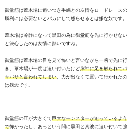
御堂筋は葦木場に追いつき手嶋との友情をロードレースの
勝利には必要ないとバカにして怒らせるとは嫌な奴です。
葦木場は冷静になって黒田の為に御堂筋を先に行かせない
と決心したのは友情に熱いですね。
御堂筋は葦木場の目を見て怖いと言いながら一瞬で先に行
き、葦木場が一度は追い付いたけど
岸神に足を触られてパ
サパサと言われてしまい
、力が出なくて置いて行かれたの
は残念です。
御堂筋の圧が大きくて
巨大なモンスターが迫っているよう
で
怖かったし、あっという間に黒田と真波に追い付いて強