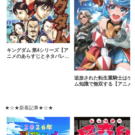
キングダム 第4シリーズ【ア
ニメのあらすじとネタバレ感
想まとめ（全話）】
追放された転生重騎士はゲ
ム知識で無双する【アニメ
ネタバレ感想】
★☆★新着記事★☆★