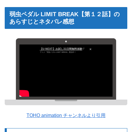
弱虫ペダル LIMIT BREAK【第１２話】の
あらすじとネタバレ感想
【U-NEXT】お試し31日間無料体験
アニメ『弱虫ペダル LIMIT BREAK』配信中！
TOHO animation チャンネルより引用