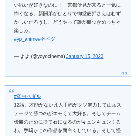
い戦いが好きなのに！！京都伏見が来ると一気に
怖くなる。新開弟がひとりで御堂筋押さえはむず
かしいだろうし、どうやって誰が勝つかめっちゃ
楽しみ。
#yp_anime
#弱ペダ
— よよ (@yoyocinema)
January 15, 2023
#弱虫ペダル
12話、才能がない凡人手嶋がクソ努力して山岳ス
テージで勝つのがエモくて大好き。そしてチーム
優勝のために捨て石になるのがキュンキュンくる
わ。手嶋がこの作品を面白くしている。そして怪