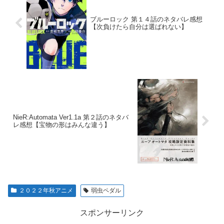
ブルーロック 第１４話のネタバレ感想
【次負けたら自分は選ばれない】
NieR:Automata Ver1.1a 第２話のネタバ
レ感想【宝物の形はみんな違う】
２０２２年秋アニメ
弱虫ペダル
スポンサーリンク