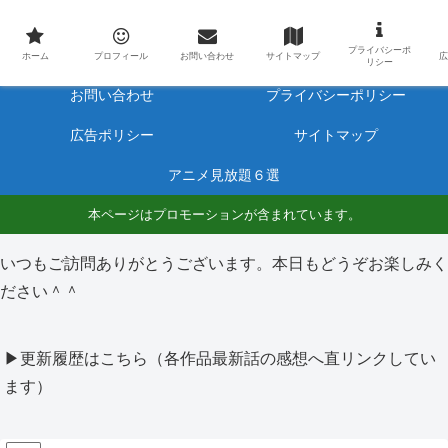
最新アニメのあらすじと感想をネタバレ有りで毎日更新しています。
プライバシーポ
ホーム
プロフィール
ホーム
プロフィール
お問い合わせ
サイトマップ
広
リシー
お問い合わせ
プライバシーポリシー
広告ポリシー
サイトマップ
アニメ見放題６選
本ページはプロモーションが含まれています。
いつもご訪問ありがとうございます。本日もどうぞお楽しみく
ださい＾＾
▶更新履歴はこちら（各作品最新話の感想へ直リンクしてい
ます）