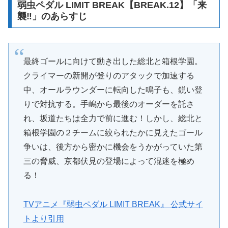
弱虫ペダル LIMIT BREAK【BREAK.12】「来
襲‼」のあらすじ
最終ゴールに向けて動き出した総北と箱根学園。
クライマーの新開が登りのアタックで加速する
中、オールラウンダーに転向した鳴子も、鋭い登
りで対抗する。手嶋から最後のオーダーを託さ
れ、坂道たちは全力で前に進む！しかし、総北と
箱根学園の２チームに絞られたかに見えたゴール
争いは、後方から密かに機会をうかがっていた第
三の脅威、京都伏見の登場によって混迷を極め
る！
TVアニメ『弱虫ペダル LIMIT BREAK』 公式サイ
トより引用