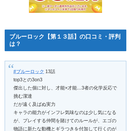
ブルーロック【第１３話】の口コミ・評判
は？
#ブルーロック
13話
top3との3on3
傑出した個に対し、才能×才能…3者の化学反応で
挑む潔達
だが遠く及ばぬ実力
キャラの能力がインフレ気味なのは少し気になる
が、プレイする仲間を賭けてのルールが、エゴの
物語に新たな動機とギラつきを付加して行くのが