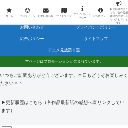
最新アニメのあらすじと感想をネタバレ有りで毎日更新しています。
▶更新履歴はこ
ちら（各作品最
プライバシーポ
ホーム
プロフィール
ホーム
プロフィール
お問い合わせ
サイトマップ
広告ポリシー
新話の感想へ直
リシー
リンクしていま
す）
お問い合わせ
プライバシーポリシー
広告ポリシー
サイトマップ
アニメ見放題６選
本ページはプロモーションが含まれています。
いつもご訪問ありがとうございます。本日もどうぞお楽しみく
ださい＾＾
▶更新履歴はこちら（各作品最新話の感想へ直リンクしてい
ます）