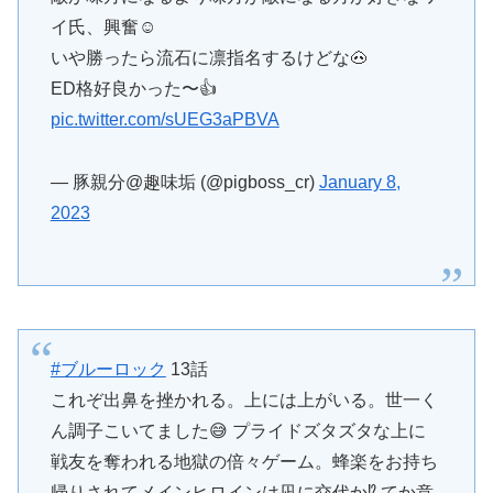
イ氏、興奮☺️
いや勝ったら流石に凛指名するけどな🐽
ED格好良かった〜👍
pic.twitter.com/sUEG3aPBVA
— 豚親分@趣味垢 (@pigboss_cr)
January 8,
2023
#ブルーロック
13話
これぞ出鼻を挫かれる。上には上がいる。世一く
ん調子こいてました😅 プライドズタズタな上に
戦友を奪われる地獄の倍々ゲーム。蜂楽をお持ち
帰りされてメインヒロインは凪に交代か⁉ てか意