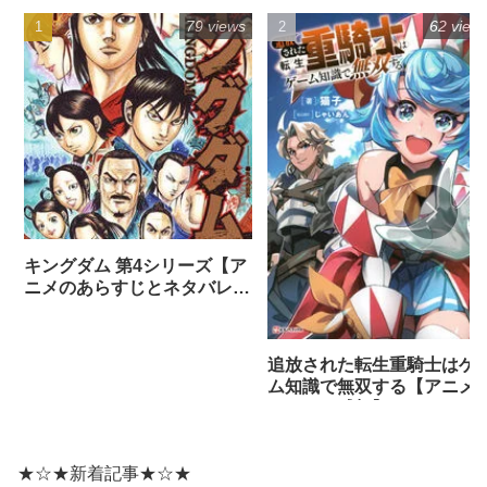
79 views
62 view
キングダム 第4シリーズ【ア
ニメのあらすじとネタバレ感
想まとめ（全話）】
追放された転生重騎士はゲ
ム知識で無双する【アニメ
ネタバレ感想】
★☆★新着記事★☆★