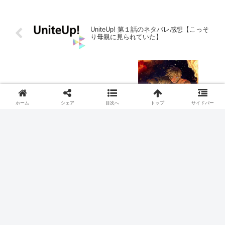
UniteUp! 第１話のネタバレ感想【こっそ
り母親に見られていた】
不滅のあなたへ Season2 第１１話のネタ
バレ感想【肉体が魂を導く事もある】
ホーム
シェア
目次へ
トップ
サイドバー
２０２２年秋アニメ
ブルーロック
スポンサーリンク