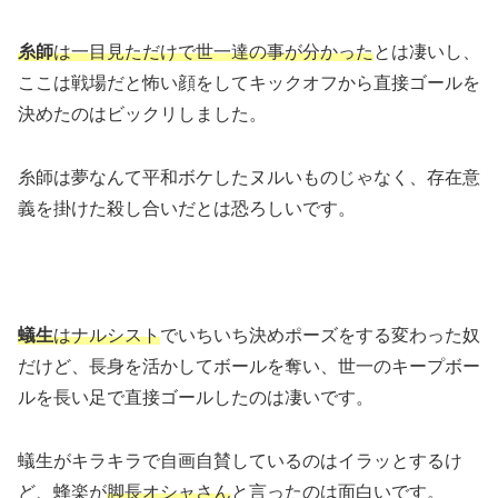
糸師
は一目見ただけで世一達の事が分かった
とは凄いし、
ここは戦場だと怖い顔をしてキックオフから直接ゴールを
決めたのはビックリしました。
糸師は夢なんて平和ボケしたヌルいものじゃなく、存在意
義を掛けた殺し合いだとは恐ろしいです。
蟻生
はナルシスト
でいちいち決めポーズをする変わった奴
だけど、長身を活かしてボールを奪い、世一のキープボー
ルを長い足で直接ゴールしたのは凄いです。
蟻生がキラキラで自画自賛しているのはイラッとするけ
ど、蜂楽が
脚長オシャさん
と言ったのは面白いです。