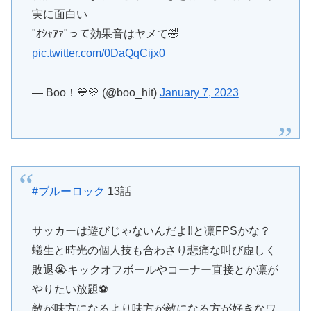
実に面白い
"ｵｼｬｱｧ"って効果音はヤメて🤣
pic.twitter.com/0DaQqCijx0
— Boo！💙💛 (@boo_hit)
January 7, 2023
#ブルーロック
13話
サッカーは遊びじゃないんだよ!!と凛FPSかな？
蟻生と時光の個人技も合わさり悲痛な叫び虚しく
敗退😭キックオフボールやコーナー直接とか凛が
やりたい放題⚽️
敵が味方になるより味方が敵になる方が好きなワ