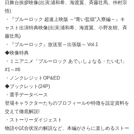
悟)
・『ブルーロック 超速上映版 ～“青い監獄”入寮編～』キ
ャスト出演特典映像(出演:浦和希、海渡翼、小野友樹、斉
藤壮馬)
・『ブルーロック』放送室～出張版～ Vol.1
◆映像特典
・ミニアニメ「ブルーロック あでぃしょなる・たいむ!」
#1～#6
・ノンクレジットOP&ED
◆ブックレット(24P)
・選手データベース
登場キャラクターたちのプロフィールや特徴を設定資料を
交えて徹底解説!
・ストーリーダイジェスト
物語や試合状況の解説など、本編がさらに楽しめるストー
リー解説!