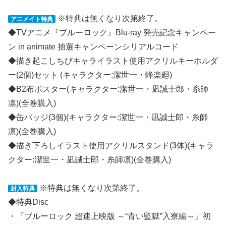
※特典は無くなり次第終了。
アニメイト特典
◆TVアニメ『ブルーロック』Blu-ray 発売記念キャンペー
ン in animate 抽選キャンペーンシリアルコード
◆描き起こしちびキャライラスト使用アクリルキーホルダ
ー(2個)セット (キャラクター:潔世一・蜂楽廻)
◆B2布ポスター(キャラクター:潔世一・凪誠士郎・糸師
凛)(全巻購入)
◆缶バッジ(3個)(キャラクター:潔世一・凪誠士郎・糸師
凛)(全巻購入)
◆描き下ろしイラスト使用アクリルスタンド(3体)(キャラ
クター:潔世一・凪誠士郎・糸師凛)(全巻購入)
※特典は無くなり次第終了。
封入特典
◆特典Disc
・『ブルーロック 超速上映版 ～“青い監獄”入寮編～』初
日舞台挨拶映像(出演:浦和希、海渡翼、斉藤壮馬、仲村宗