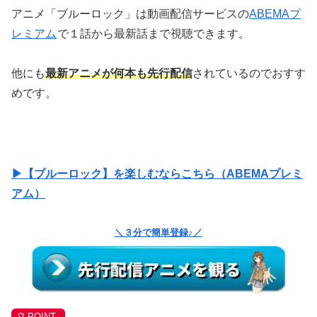
レミアム
で１話から最新話まで視聴できます。
他にも
最新アニメが何本も先行配信
されているのでおすす
めです。
▶【ブルーロック】を楽しむならこちら（ABEMAプレミ
アム）
＼３分で簡単登録♪／