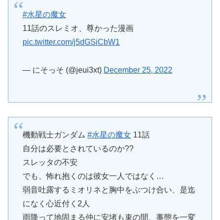
#水星の魔女
11話のスレミオ、尊かった漫画
pic.twitter.com/j5dGSiCbW1
— にそっそ (@jeui3xt)
December 25, 2022
機動戦士ガンダム
#水星の魔女
11話
自分は必要とされているのか??
スレッタの不安
でも、怖れ抱くのは彼女一人ではなく…
弱音吐露するミオリネと胸中をぶつけ合い、是迄
になく心近付く2人
雨降って地固まる仲に安堵も束の間、事態を一変