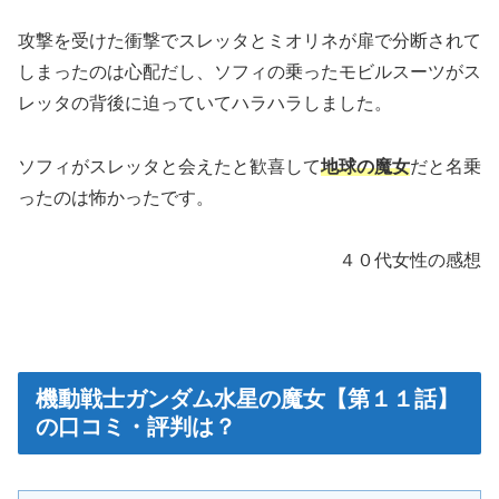
攻撃を受けた衝撃でスレッタとミオリネが扉で分断されて
しまったのは心配だし、ソフィの乗ったモビルスーツがス
レッタの背後に迫っていてハラハラしました。
ソフィがスレッタと会えたと歓喜して
地球の魔女
だと名乗
ったのは怖かったです。
４０代女性の感想
機動戦士ガンダム水星の魔女【第１１話】
の口コミ・評判は？