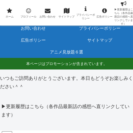
最新アニメのあらすじと感想をネタバレ有りで毎日更新しています。
▶更新履歴はこ
ちら（各作品最
プライバシーポ
ホーム
プロフィール
ホーム
プロフィール
お問い合わせ
サイトマップ
広告ポリシー
新話の感想へ直
リシー
リンクしていま
す）
お問い合わせ
プライバシーポリシー
広告ポリシー
サイトマップ
アニメ見放題６選
本ページはプロモーションが含まれています。
いつもご訪問ありがとうございます。本日もどうぞお楽しみく
ださい＾＾
▶更新履歴はこちら（各作品最新話の感想へ直リンクしてい
ます）