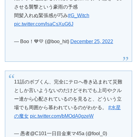
させる襲撃という豪雨の予感
間髪入れぬ緊張感が巧み
#G_Witch
pic.twitter.com/lsaCsXuG6J
— Boo！💙💛 (@boo_hit)
December 25, 2022
11話のボブくん、完全にテロへ巻き込まれて災難
としか言いようないのだけどそれでも上司やクル
ー達から心配されているのを見ると、どういう立
場でも周囲から慕われているのがわかる。
#水星
の魔女
pic.twitter.com/bMOdA0gzeW
— 愚者@C101一日目金東マ45a (@fool_0)