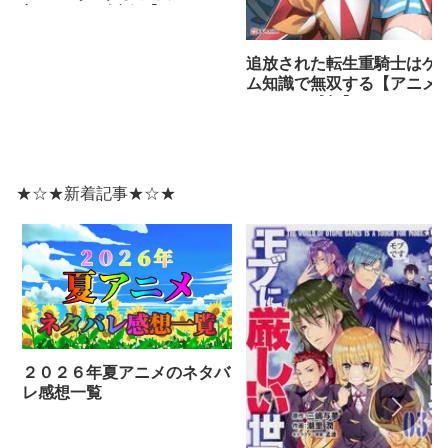
想まとめ（全話）】
追放された転生重騎士はゲ
ム知識で無双する【アニメ
ネタバレ感想】
★☆★新着記事★☆★
２０２６年夏アニメのネタバ
レ感想一覧