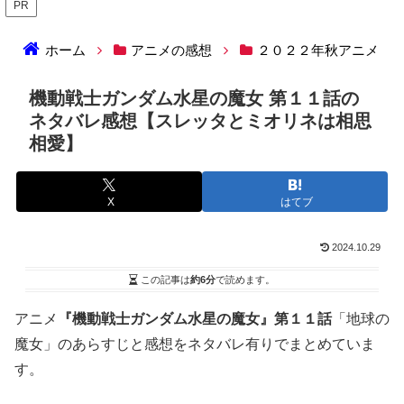
PR
ホーム
アニメの感想
２０２２年秋アニメ
機動戦士ガンダム水星の魔女 第１１話の
ネタバレ感想【スレッタとミオリネは相思
相愛】
X
はてブ
2024.10.29
この記事は
約6分
で読めます。
アニメ
『機動戦士ガンダム水星の魔女』第１１話
「地球の
魔女」のあらすじと感想をネタバレ有りでまとめていま
す。