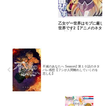
乙女ゲー世界はモブに厳し
世界です2【アニメのネタバ
レ感想】
不滅のあなたへ Season2 第１０話のネタ
バレ感想【フシが人間離れしていくのを
悲しむ】