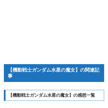
【機動戦士ガンダム水星の魔女】の関連記
事
【機動戦士ガンダム水星の魔女】の感想一覧