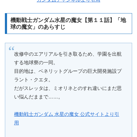
機動戦士ガンダム水星の魔女【第１１話】「地
球の魔女」のあらすじ
改修中のエアリアルを引き取るため、学園を出航
する地球寮の一同。
目的地は、ベネリットグループの巨大開発施設プ
ラント・クエタ。
だがスレッタは、ミオリネとのすれ違いにまだ思
い悩んだままで……。
機動戦士ガンダム 水星の魔女 公式サイトより引
用