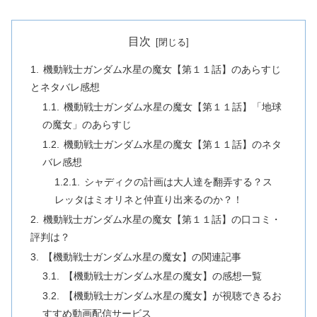
目次
機動戦士ガンダム水星の魔女【第１１話】のあらすじ
とネタバレ感想
機動戦士ガンダム水星の魔女【第１１話】「地球
の魔女」のあらすじ
機動戦士ガンダム水星の魔女【第１１話】のネタ
バレ感想
シャディクの計画は大人達を翻弄する？ス
レッタはミオリネと仲直り出来るのか？！
機動戦士ガンダム水星の魔女【第１１話】の口コミ・
評判は？
【機動戦士ガンダム水星の魔女】の関連記事
【機動戦士ガンダム水星の魔女】の感想一覧
【機動戦士ガンダム水星の魔女】が視聴できるお
すすめ動画配信サービス