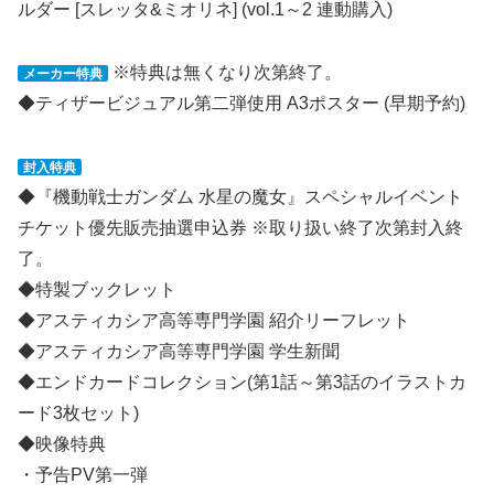
ルダー [スレッタ&ミオリネ] (vol.1～2 連動購入)
※特典は無くなり次第終了。
メーカー特典
◆ティザービジュアル第二弾使用 A3ポスター (早期予約)
封入特典
◆『機動戦士ガンダム 水星の魔女』スペシャルイベント
チケット優先販売抽選申込券
※取り扱い終了次第封入終
了。
◆特製ブックレット
◆アスティカシア高等専門学園 紹介リーフレット
◆アスティカシア高等専門学園 学生新聞
◆エンドカードコレクション(第1話～第3話のイラストカ
ード3枚セット)
◆映像特典
・予告PV第一弾