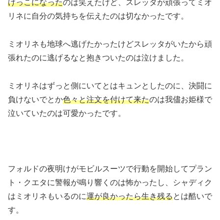
けっこになった
のは笑えたけど、スレッタが頑張ってミオ
リネに自分の気持ちを伝えたのは切なかったです。
ミオリネも地球へ逃げたかったけどスレッタがいたから頑
張れたのに逃げるなと抱きついたのは泣けました。
ミオリネはずっと側にいてとはキュンとしたのに、決闘に
負けないでとか
色々と注文を付けて来た
のは我儘お姫様で
泣いていたのは可愛かったです。
フォルドの夜明けがモビルスーツで行動を開始してプラン
ト・クエタに警報が鳴り響くのは怖かったし、シャディク
はミオリネもいるのに
運が良かったら生き残る
とは酷いで
す。