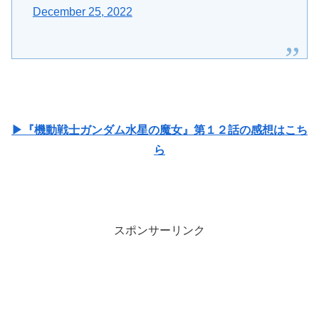
December 25, 2022
▶『機動戦士ガンダム水星の魔女』第１２話の感想はこち
ら
スポンサーリンク