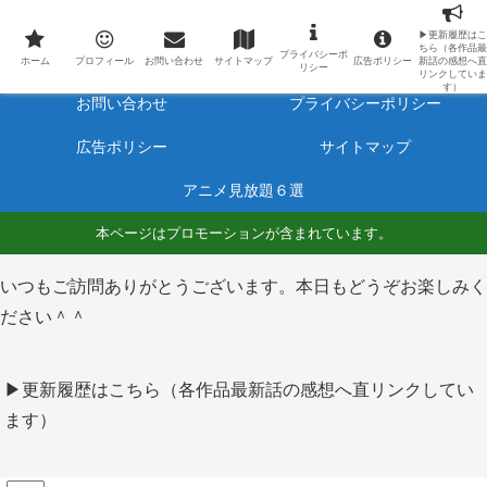
最新アニメのあらすじと感想をネタバレ有りで毎日更新しています。
▶更新履歴はこ
ちら（各作品最
プライバシーポ
ホーム
プロフィール
ホーム
プロフィール
お問い合わせ
サイトマップ
広告ポリシー
新話の感想へ直
リシー
リンクしていま
す）
お問い合わせ
プライバシーポリシー
広告ポリシー
サイトマップ
アニメ見放題６選
本ページはプロモーションが含まれています。
いつもご訪問ありがとうございます。本日もどうぞお楽しみく
ださい＾＾
▶更新履歴はこちら（各作品最新話の感想へ直リンクしてい
ます）