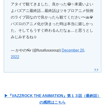
アタイで観てきました、良かった😂✨来週いよい
よバズアニ最終話…最終話はツキプロアニメ恒例
のライブ回なので良かったら観てください〜🙏💎
バズロのアニメ化が決まった時は本当に嬉しかっ
た。そしてもうすぐ終わるんだなぁ…と思うとし
みじみするね☺️
— かやの👓 (@fusafusasoup)
December 20,
2022
▶『VAZZROCK THE ANIMATION』第１３話（最終話）
の感想はこちら