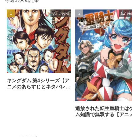
今週の人気記事
83 views
62 view
キングダム 第4シリーズ【ア
ニメのあらすじとネタバレ感
想まとめ（全話）】
追放された転生重騎士はゲ
ム知識で無双する【アニメ
ネタバレ感想】