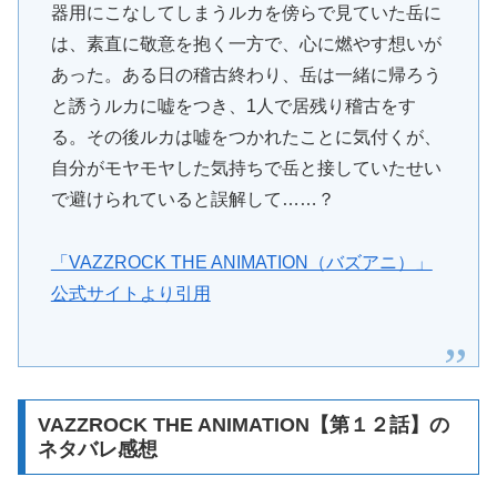
器用にこなしてしまうルカを傍らで見ていた岳に
は、素直に敬意を抱く一方で、心に燃やす想いが
あった。ある日の稽古終わり、岳は一緒に帰ろう
と誘うルカに嘘をつき、1人で居残り稽古をす
る。その後ルカは嘘をつかれたことに気付くが、
自分がモヤモヤした気持ちで岳と接していたせい
で避けられていると誤解して……？
「VAZZROCK THE ANIMATION（バズアニ）」
公式サイトより引用
VAZZROCK THE ANIMATION【第１２話】の
ネタバレ感想