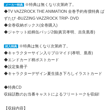
※特典は無くなり次第終了。
メーカー特典
◆TV VAZZROCK THE ANIMATION 全巻予約有償特典 ば
ずたび -BUZZING VAZZROCK TRIP- DVD
◆全巻収納ボックス(全巻購入)
◆ジャケット絵柄缶バッジ2個(眞宮孝明、吉良凰香)
※特典は無くなり次第終了。
封入特典
◆キャラクターサイン入りブロマイド(孝明、凰香)
◆エンドカード柄ポストカード
◆設定集冊子
◆キャラクターデザイン夏生描き下ろしイラストカード
◆特典CD
収録話数のお当番キャストによるフリートークを収録!
【収録内容】