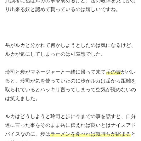
共演者に岳はルカの事を褒めるけど、岳の殺陣を見てかな
り出来る奴と認めて貰っているのは嬉しいですね。
岳がルカと分かれて何かしようとしたのは気になるけど、
ルカが気にしてしまったのは可哀想でした。
玲司と歩がマネージャーと一緒に帰って来て
岳の嘘
がバレ
ると、玲司が気を使っていたのに歩がルカは岳から距離を
取られているとハッキリ言ってしまって空気が読めないの
は笑えました。
ルカはどうしようと玲司と歩に今までの事を話すと、自分
達に言った事をそのまま岳に伝えれば良いとはナイスアド
バイスなのに、歩は
ラーメンを食べれば気持ちが縮まる
と