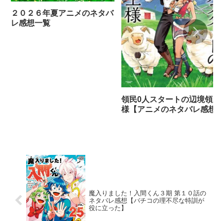
２０２６年夏アニメのネタバ
レ感想一覧
領民0人スタートの辺境領主
様【アニメのネタバレ感想
魔入りました！入間くん３期 第１０話の
ネタバレ感想【バチコの理不尽な特訓が
役に立った】