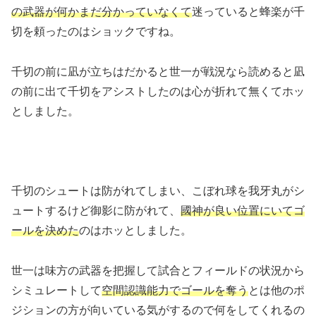
の武器が何かまだ分かっていなくて
迷っていると蜂楽が千
切を頼ったのはショックですね。
千切の前に凪が立ちはだかると世一が戦況なら読めると凪
の前に出て千切をアシストしたのは心が折れて無くてホッ
としました。
千切のシュートは防がれてしまい、こぼれ球を我牙丸がシ
ュートするけど御影に防がれて、
國神が良い位置にいてゴ
ールを決めた
のはホッとしました。
世一は味方の武器を把握して試合とフィールドの状況から
シミュレートして
空間認識能力でゴールを奪う
とは他のポ
ジションの方が向いている気がするので何をしてくれるの