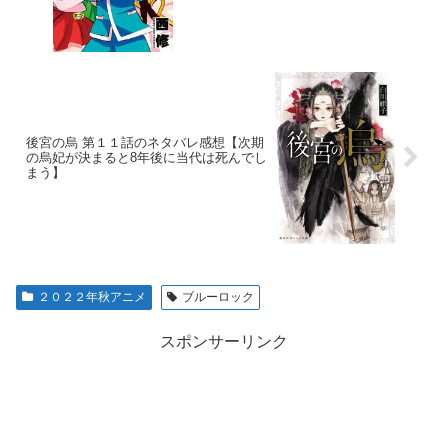
後宮の烏 第１１話のネタバレ感想【次期
の烏妃が決まると8年後に当代は死んでし
まう】
２０２２年秋アニメ
ブルーロック
スポンサーリンク