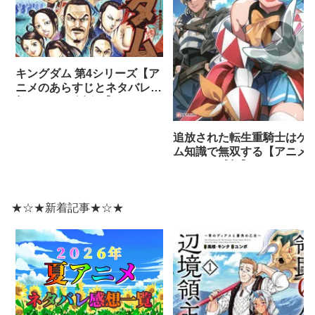
キングダム 第4シリーズ【ア
ニメのあらすじとネタバレ感
想まとめ（全話）】
追放された転生重騎士はゲ
ム知識で無双する【アニメ
ネタバレ感想】
★☆★新着記事★☆★