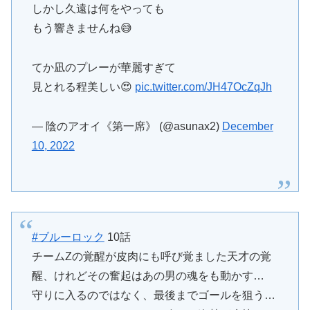
しかし久遠は何をやっても
もう響きませんね😅
てか凪のプレーが華麗すぎて
見とれる程美しい😍
pic.twitter.com/JH47OcZqJh
— 陰のアオイ《第一席》 (@asunax2)
December
10, 2022
#ブルーロック
10話
チームZの覚醒が皮肉にも呼び覚ました天才の覚
醒、けれどその奮起はあの男の魂をも動かす…
守りに入るのではなく、最後までゴールを狙う…