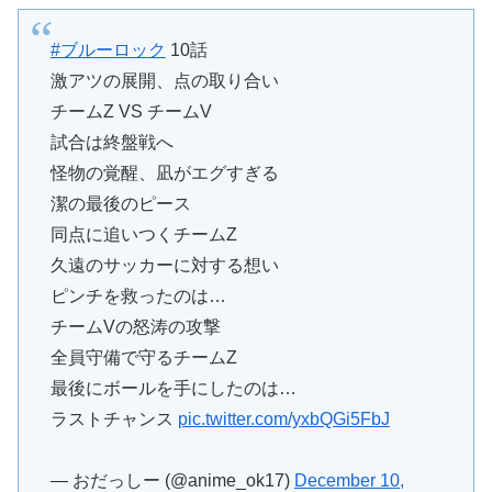
#ブルーロック
10話
激アツの展開、点の取り合い
チームZ VS チームV
試合は終盤戦へ
怪物の覚醒、凪がエグすぎる
潔の最後のピース
同点に追いつくチームZ
久遠のサッカーに対する想い
ピンチを救ったのは…
チームVの怒涛の攻撃
全員守備で守るチームZ
最後にボールを手にしたのは…
ラストチャンス
pic.twitter.com/yxbQGi5FbJ
— おだっしー (@anime_ok17)
December 10,