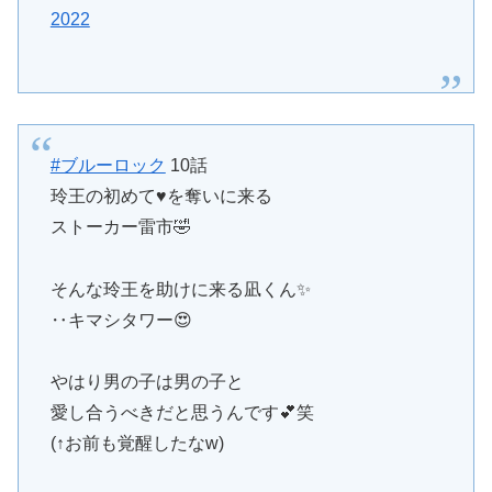
2022
#ブルーロック
10話
玲王の初めて♥を奪いに来る
ストーカー雷市🤣
そんな玲王を助けに来る凪くん✨
‥キマシタワー😍
やはり男の子は男の子と
愛し合うべきだと思うんです💕笑
(↑お前も覚醒したなw)