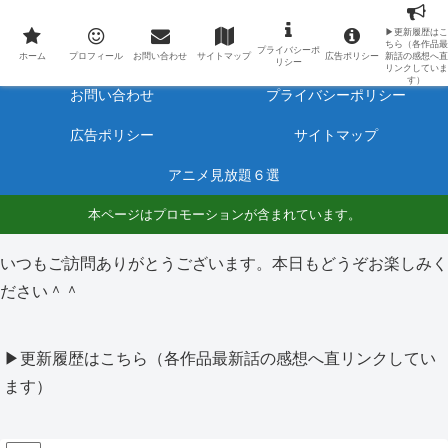
最新アニメのあらすじと感想をネタバレ有りで毎日更新しています。
▶更新履歴はこ
ちら（各作品最
プライバシーポ
ホーム
プロフィール
ホーム
プロフィール
お問い合わせ
サイトマップ
広告ポリシー
新話の感想へ直
リシー
リンクしていま
す）
お問い合わせ
プライバシーポリシー
広告ポリシー
サイトマップ
アニメ見放題６選
本ページはプロモーションが含まれています。
いつもご訪問ありがとうございます。本日もどうぞお楽しみく
ださい＾＾
▶更新履歴はこちら（各作品最新話の感想へ直リンクしてい
ます）