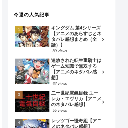
今週の人気記事
キングダム 第4シリーズ
【アニメのあらすじとネ
タバレ感想まとめ（全
話）】
80 views
追放された転生重騎士は
ゲーム知識で無双する
【アニメのネタバレ感
想】
62 views
二十世紀電氣目録 ユー
レカ・エヴリカ【アニメ
のネタバレ感想】
55 views
レッツゴー怪奇組【アニ
メのネタバレ感想】