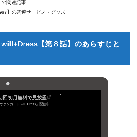
ss】の関連記事
Dress】の関連サービス・グッズ
will+Dress【第８話】のあらすじと
初回初月無料で見放題
ァンガード will+Dress』配信中！