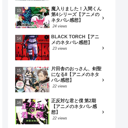
魔入りました！入間くん
第4シリーズ【アニメの
ネタバレ感想】
24 views
BLACK TORCH【アニ
メのネタバレ感想】
23 views
片田舎のおっさん、剣聖
になるII【アニメのネタ
バレ感想】
22 views
正反対な君と僕 第2期
【アニメのネタバレ感
想】
22 views