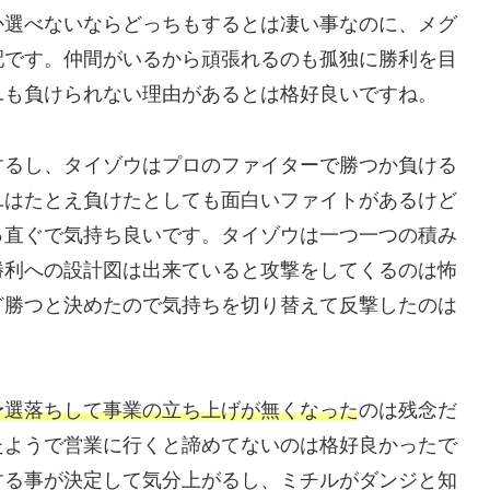
か選べないならどっちもするとは凄い事なのに、メグ
配です。仲間がいるから頑張れるのも孤独に勝利を目
ユも負けられない理由があるとは格好良いですね。
するし、タイゾウはプロのファイターで勝つか負ける
ユはたとえ負けたとしても面白いファイトがあるけど
っ直ぐで気持ち良いです。タイゾウは一つ一つの積み
勝利への設計図は出来ていると攻撃をしてくるのは怖
ど勝つと決めたので気持ちを切り替えて反撃したのは
予選落ちして事業の立ち上げが無くなった
のは残念だ
たようで営業に行くと諦めてないのは格好良かったで
する事が決定して気分上がるし、ミチルがダンジと知