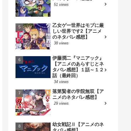
51 views
乙女ゲー世界はモブに厳
しい世界です2【アニメ
のネタバレ感想】
38 views
伊藤潤二『マニアック』
【アニメのあらすじとネ
タバレ感想】１話～１２
話（最終回）
34 views
落第賢者の学院無双【ア
ニメのネタバレ感想】
29 views
幼女戦記Ⅱ【アニメのネ
タバレ感想】