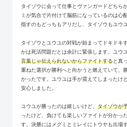
タイゾウに会って仕事とヴァンガードどちら
ミが気合で片付けて脳筋になっているのは心
指すのもどっちもアリだし、タイゾウもユウ
タイゾウとユウユの対戦が始まってドキドキ
かは死活問題だとは余計に緊張します。ユウ
言葉じゃ伝えられないからファイトする
と真
重ねた選択が勝利へと向かうと燃えていて、
かったです。ユウユは手が震えてしまったけ
安心しました。
ユウユが勝ったのは嬉しいけど、
タイゾウが
ったけど、負けても楽しいファイトが分かっ
す。決勝にはメグミとミレイにトウヤも出場