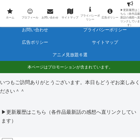
最新アニメのあらすじと感想をネタバレ有りで毎日更新しています。
▶更新履歴はこ
ちら（各作品最
プライバシーポ
ホーム
プロフィール
ホーム
プロフィール
お問い合わせ
サイトマップ
広告ポリシー
新話の感想へ直
リシー
リンクしていま
す）
お問い合わせ
プライバシーポリシー
広告ポリシー
サイトマップ
アニメ見放題６選
本ページはプロモーションが含まれています。
いつもご訪問ありがとうございます。本日もどうぞお楽しみく
ださい＾＾
▶更新履歴はこちら（各作品最新話の感想へ直リンクしてい
ます）