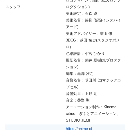
ロゴデザイン：鎌田 誠(ガロアプ
スタッフ
ロダクション)
美術設定：石森 連
美術監督：錦見 佑亮(インスパイ
アード)
美術アドバイザー：増山 修
3DCG：越田 祐史(スタジオポメ
ロ)
色彩設計：小宮 ひかり
撮影監督：武井 夏樹(旭プロダク
ション)
編集：黒澤 雅之
音響監督：明田川 仁(マジックカ
プセル)
音響効果：上野 励
音楽：桑野 聖
アニメーション制作：Kinema
citrus、ぎふとアニメーション、
STUDIO JEMI
https://anime.cf-