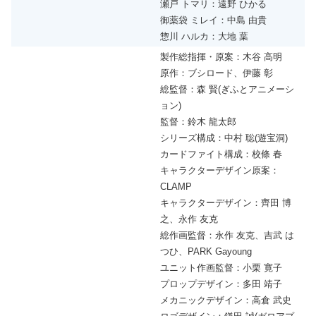
瀬戸 トマリ：遠野 ひかる
御薬袋 ミレイ：中島 由貴
惣川 ハルカ：大地 葉
製作総指揮・原案：木谷 高明
原作：ブシロード、伊藤 彰
総監督：森 賢(ぎふとアニメーシ
ョン)
監督：鈴木 龍太郎
シリーズ構成：中村 聡(遊宝洞)
カードファイト構成：校條 春
キャラクターデザイン原案：
CLAMP
キャラクターデザイン：齊田 博
之、永作 友克
総作画監督：永作 友克、吉武 は
つひ、PARK Gayoung
ユニット作画監督：小栗 寛子
プロップデザイン：多田 靖子
メカニックデザイン：高倉 武史