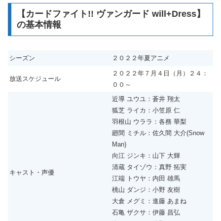
【カードファイト!! ヴァンガード will+Dress】
の基本情報
シーズン
２０２２年夏アニメ
２０２２年７月４日（月）２４：
放送スケジュール
００～
近導 ユウユ：蒼井 翔太
狐芝 ライカ：小笠原 仁
羽根山 ウララ：各務 華梨
廻間 ミチル：佐久間 大介(Snow
Man)
向江 ジンキ：山下 大輝
清蔵 タイゾウ：真野 拓実
キャスト・声優
江端 トウヤ：内田 雄馬
桃山 ダンジ：小野 友樹
大倉 メグミ：進藤 あまね
石亀 ザクサ：伊藤 昌弘