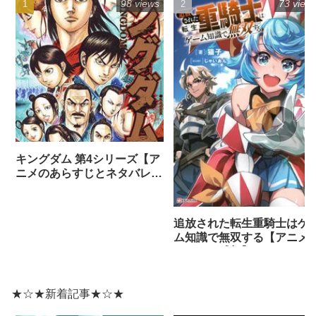
98 views
73 view
キングダム 第4シリーズ【ア
ニメのあらすじとネタバレ感
想まとめ（全話）】
追放された転生重騎士はゲ
ム知識で無双する【アニメ
ネタバレ感想】
★☆★新着記事★☆★