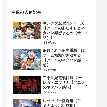
今週の人気記事
キングダム 第4シリーズ
【アニメのあらすじとネ
タバレ感想まとめ（全
話）】
86 views
追放された転生重騎士は
ゲーム知識で無双する
【アニメのネタバレ感
想】
61 views
二十世紀電氣目録 ユー
レカ・エヴリカ【アニメ
のネタバレ感想】
54 views
レッツゴー怪奇組【アニ
メのネタバレ感想】