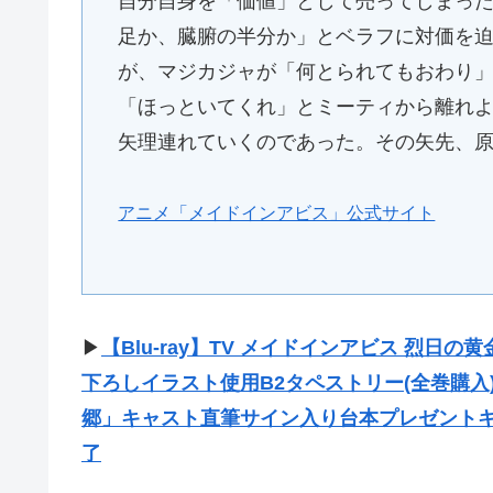
自分自身を「価値」として売ってしまっ
足か、臓腑の半分か」とベラフに対価を
が、マジカジャが「何とられてもおわり
「ほっといてくれ」とミーティから離れ
矢理連れていくのであった。その矢先、
アニメ「メイドインアビス」公式サイト
▶
【Blu-ray】TV メイドインアビス 烈日の黄
下ろしイラスト使用B2タペストリー(全巻購入
郷」キャスト直筆サイン入り台本プレゼント
了