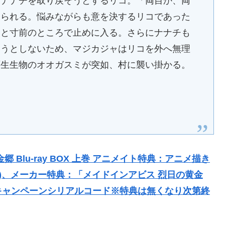
たナナチを取り戻そうとするリコ。「両目か、両
迫られる。悩みながらも意を決するリコであった
」と寸前のところで止めに入る。さらにナナチも
ようとしないため、マジカジャはリコを外へ無理
原生生物のオオガスミが突如、村に襲い掛かる。
金郷 Blu-ray BOX 上巻 アニメイト特典：アニメ描き
)、メーカー特典：「メイドインアビス 烈日の黄金
キャンペーンシリアルコード※特典は無くなり次第終