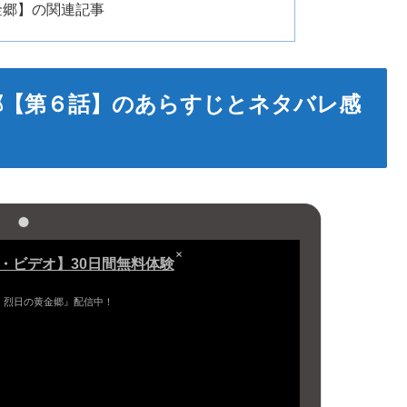
金郷】の関連記事
郷【第６話】のあらすじとネタバレ感
ム・ビデオ】30日間無料体験
 烈日の黄金郷』配信中！