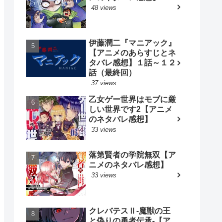
48 views
伊藤潤二『マニアック』
【アニメのあらすじとネ
タバレ感想】１話～１２
話（最終回）
37 views
乙女ゲー世界はモブに厳
しい世界です2【アニメ
のネタバレ感想】
33 views
落第賢者の学院無双【ア
ニメのネタバレ感想】
33 views
クレバテスⅡ-魔獣の王
と偽りの勇者伝承-【ア