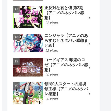
正反対な君と僕 第2期
【アニメのネタバレ感
想】
22 views
ニンジャラ【アニメのあ
らすじとネタバレ感想ま
とめ】
22 views
コードギアス 奪還のロ
ゼ【アニメのネタバレ感
想】
20 views
領民0人スタートの辺境
領主様【アニメのネタバ
レ感想】
20 views