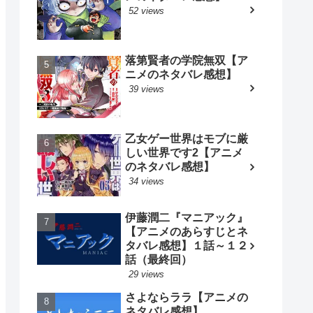
52 views
落第賢者の学院無双【ア
ニメのネタバレ感想】
39 views
乙女ゲー世界はモブに厳
しい世界です2【アニメ
のネタバレ感想】
34 views
伊藤潤二『マニアック』
【アニメのあらすじとネ
タバレ感想】１話～１２
話（最終回）
29 views
さよならララ【アニメの
ネタバレ感想】