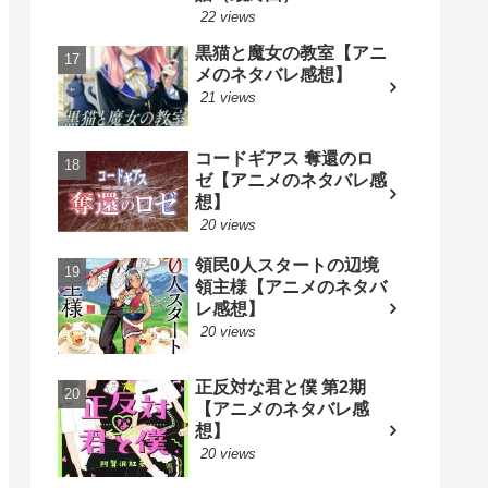
22 views
黒猫と魔女の教室【アニ
メのネタバレ感想】
21 views
コードギアス 奪還のロ
ゼ【アニメのネタバレ感
想】
20 views
領民0人スタートの辺境
領主様【アニメのネタバ
レ感想】
20 views
正反対な君と僕 第2期
【アニメのネタバレ感
想】
20 views