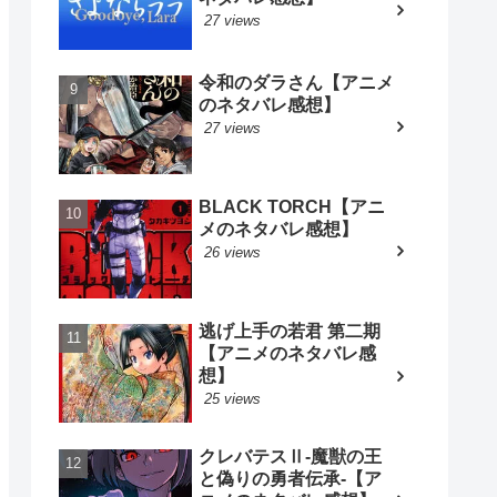
27 views
令和のダラさん【アニメ
のネタバレ感想】
27 views
BLACK TORCH【アニ
メのネタバレ感想】
26 views
逃げ上手の若君 第二期
【アニメのネタバレ感
想】
25 views
クレバテスⅡ-魔獣の王
と偽りの勇者伝承-【ア