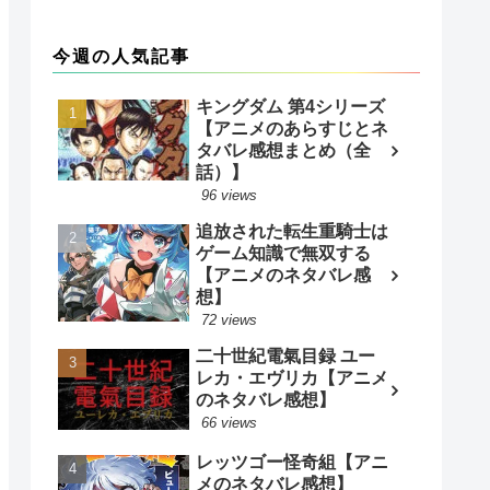
今週の人気記事
キングダム 第4シリーズ
【アニメのあらすじとネ
タバレ感想まとめ（全
話）】
96 views
追放された転生重騎士は
ゲーム知識で無双する
【アニメのネタバレ感
想】
72 views
二十世紀電氣目録 ユー
レカ・エヴリカ【アニメ
のネタバレ感想】
66 views
レッツゴー怪奇組【アニ
メのネタバレ感想】