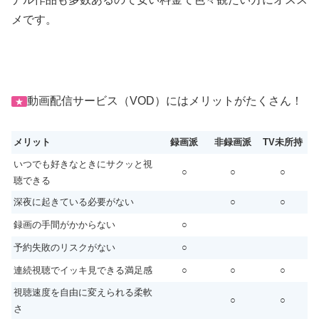
メです。
動画配信サービス（VOD）にはメリットがたくさん！
★
メリット
録画派
非録画派
TV未所持
いつでも好きなときにサクッと視
○
○
○
聴できる
深夜に起きている必要がない
○
○
録画の手間がかからない
○
予約失敗のリスクがない
○
連続視聴でイッキ見できる満足感
○
○
○
視聴速度を自由に変えられる柔軟
○
○
さ