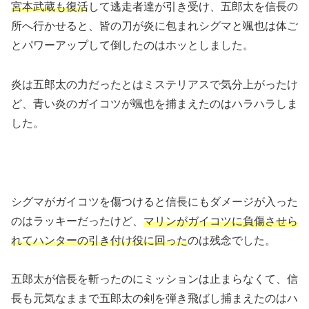
宮本武蔵も復活
して逃走者達が引き受け、五郎太を信長の
所へ行かせると、皆の刀が炎に包まれシグマと颯也は体ご
とパワーアップして倒したのはホッとしました。
炎は五郎太の力だったとはミステリアスで気分上がったけ
ど、青い炎のガイコツが颯也を捕まえたのはハラハラしま
した。
シグマがガイコツを傷つけると信長にもダメージが入った
のはラッキーだったけど、
マリンがガイコツに負傷させら
れてハンターの引き付け役に回った
のは残念でした。
五郎太が信長を斬ったのにミッションは止まらなくて、信
長も元気なままで五郎太の剣を弾き飛ばし捕まえたのはハ