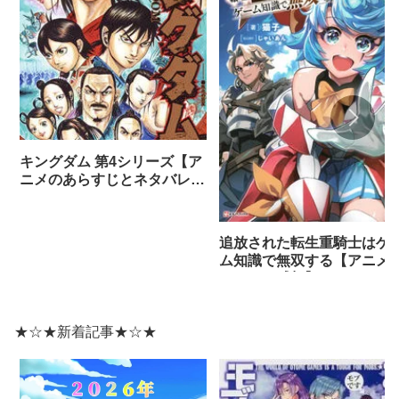
キングダム 第4シリーズ【ア
ニメのあらすじとネタバレ感
想まとめ（全話）】
追放された転生重騎士はゲ
ム知識で無双する【アニメ
ネタバレ感想】
★☆★新着記事★☆★