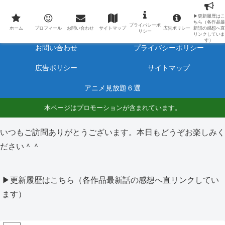
最新アニメのあらすじと感想をネタバレ有りで毎日更新しています。
▶更新履歴はこ
ちら（各作品最
プライバシーポ
ホーム
プロフィール
ホーム
プロフィール
お問い合わせ
サイトマップ
広告ポリシー
新話の感想へ直
リシー
リンクしていま
す）
お問い合わせ
プライバシーポリシー
広告ポリシー
サイトマップ
アニメ見放題６選
本ページはプロモーションが含まれています。
いつもご訪問ありがとうございます。本日もどうぞお楽しみく
ださい＾＾
▶更新履歴はこちら（各作品最新話の感想へ直リンクしてい
ます）