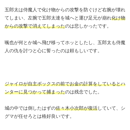
五郎太は侍魔人で化け物からの攻撃を防ぐけど右腕が壊れ
てしまい、左腕で五郎太達を城へと運び足元が崩れ
化け物
からの攻撃で消えてしまった
のは悲しかったです。
颯也が何とか城へ飛び移ってホッとしたし、五郎太も侍魔
人の仇を討つと心に誓ったのは頼もしいです。
ジャイロが自主ボックスの前でお金の計算をしているとハ
ンターに見つかって捕まった
のは残念でした。
城の中では倒したはずの
佐々木小次郎が復活
していて、シ
グマが任せろとは格好良いです。