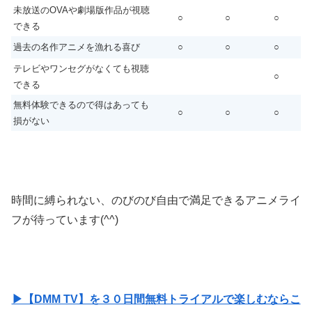
未放送のOVAや劇場版作品が視聴
○
○
○
できる
過去の名作アニメを漁れる喜び
○
○
○
テレビやワンセグがなくても視聴
○
できる
無料体験できるので得はあっても
○
○
○
損がない
時間に縛られない、のびのび自由で満足できるアニメライ
フが待っています(^^)
▶【DMM TV】を３０日間無料トライアルで楽しむならこ