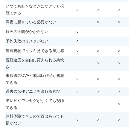
○
○
○
聴できる
深夜に起きている必要がない
○
○
録画の手間がかからない
○
予約失敗のリスクがない
○
連続視聴でイッキ見できる満足感
○
○
○
視聴速度を自由に変えられる柔軟
○
○
さ
未放送のOVAや劇場版作品が視聴
○
○
○
できる
過去の名作アニメを漁れる喜び
○
○
○
テレビやワンセグがなくても視聴
○
できる
無料体験できるので得はあっても
○
○
○
損がない