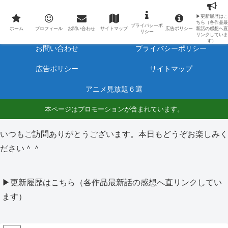
最新アニメのあらすじと感想をネタバレ有りで毎日更新しています。
▶更新履歴はこ
ちら（各作品最
プライバシーポ
ホーム
プロフィール
ホーム
プロフィール
お問い合わせ
サイトマップ
広告ポリシー
新話の感想へ直
リシー
リンクしていま
す）
お問い合わせ
プライバシーポリシー
広告ポリシー
サイトマップ
アニメ見放題６選
本ページはプロモーションが含まれています。
いつもご訪問ありがとうございます。本日もどうぞお楽しみく
ださい＾＾
▶更新履歴はこちら（各作品最新話の感想へ直リンクしてい
ます）