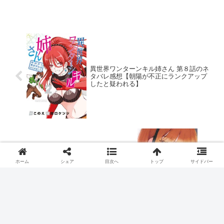
異世界ワンターンキル姉さん 第８話のネ
タバレ感想【朝陽が不正にランクアップ
したと疑われる】
おとなりに銀河 第８話のネタバレ感想
【秘密があっても友達だから許す】
ホーム
シェア
目次へ
トップ
サイドバー