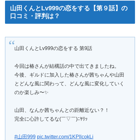
山田くんとLv999の恋をする【第９話】の
口コミ・評判は？
山田くんとLv999の恋をする 第9話
今回は椿さんが結構話の中で出てきましたね。
今後、ギルドに加入した椿さんが茜ちゃんや山田
とどんな風に関わって、どんな風に変化していく
のか楽しみ〜✨
山田、なんか茜ちゃんとの距離近ない？！
完全に心許してるな(￣▽￣)ﾆﾔﾘｯ
#山田999
pic.twitter.com/1KPllcokLi