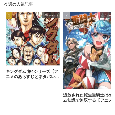
79 views
63 view
キングダム 第4シリーズ【ア
ニメのあらすじとネタバレ感
想まとめ（全話）】
追放された転生重騎士はゲ
ム知識で無双する【アニメ
ネタバレ感想】
★☆★新着記事★☆★