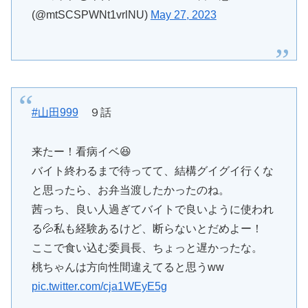
(@mtSCSPWNt1vrlNU)
May 27, 2023
#山田999
９話
来たー！看病イベ😆
バイト終わるまで待ってて、結構グイグイ行くな
と思ったら、お弁当渡したかったのね。
茜っち、良い人過ぎてバイトで良いように使われ
る💦私も経験あるけど、断らないとだめよー！
ここで食い込む委員長、ちょっと遅かったな。
桃ちゃんは方向性間違えてると思うww
pic.twitter.com/cja1WEyE5g
— MAKI 🇺🇸 (@Makinekoamerica)
May 27, 2023