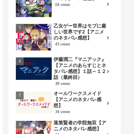
54 views
乙女ゲー世界はモブに厳
しい世界です2【アニメ
のネタバレ感想】
43 views
伊藤潤二『マニアック』
【アニメのあらすじとネ
タバレ感想】１話～１２
話（最終回）
38 views
オールワークスメイド
【アニメのネタバレ感
想】
34 views
落第賢者の学院無双【ア
ニメのネタバレ感想】