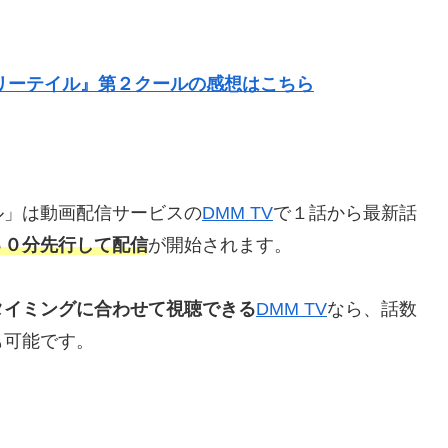
リーテイル』第２クールの感想はこちら
ル」は動画配信サービスの
DMM TV
で１話から最新話
３０分先行して配信
が開始されます。
タイミングに合わせて視聴できる
DMM TV
なら、話数
も可能です。