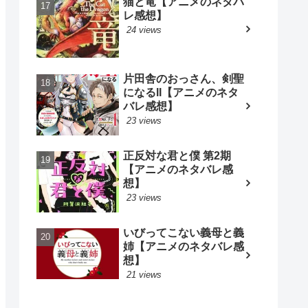
猫と竜【アニメのネタバ
レ感想】
24 views
片田舎のおっさん、剣聖
になるII【アニメのネタ
バレ感想】
23 views
正反対な君と僕 第2期
【アニメのネタバレ感
想】
23 views
いびってこない義母と義
姉【アニメのネタバレ感
想】
21 views