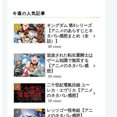
今週の人気記事
キングダム 第4シリーズ
【アニメのあらすじとネ
タバレ感想まとめ（全
話）】
88 views
追放された転生重騎士は
ゲーム知識で無双する
【アニメのネタバレ感
想】
69 views
二十世紀電氣目録 ユー
レカ・エヴリカ【アニメ
のネタバレ感想】
58 views
レッツゴー怪奇組【アニ
メのネタバレ感想】