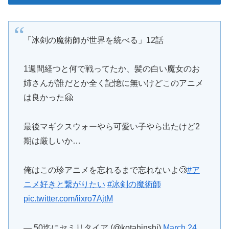
「冰剣の魔術師が世界を統べる」12話
1週間経つと何で戦ってたか、髪の白い魔女のお
姉さんが誰だとか全く記憶に無いけどこのアニメ
は良かった🤗
最後マギクスウォーやら可愛い子やら出たけど2
期は厳しいか…
俺はこの珍アニメを忘れるまで忘れないよ🥲
#ア
ニメ好きと繋がりたい
#冰剣の魔術師
pic.twitter.com/iixro7AjtM
— 50迄にセミリタイア (@kotahinshi)
March 24,