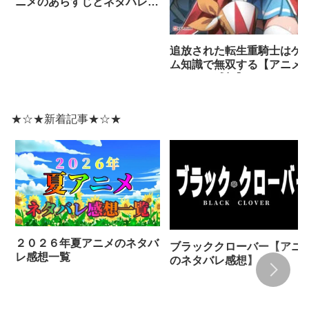
ニメのあらすじとネタバレ感
想まとめ（全話）】
追放された転生重騎士はゲ
ム知識で無双する【アニメ
ネタバレ感想】
★☆★新着記事★☆★
２０２６年夏アニメのネタバ
ブラッククローバー【アニ
レ感想一覧
のネタバレ感想】