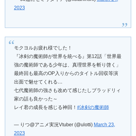
2023
モクヨルお疲れ様でした！
『冰剣の魔術師が世界を統べる』第12話「世界最
強の魔術師である少年は、真理世界を斬り啓く」
最終回も最高のOP入りからのタイトル回収等演
出面で魅せてくれる…
七代魔術師の強さも改めて感じたしブラッドリィ
家の話も良かった～
レイ君の成長を感じる神回！
#冰剣の魔術師
— りつ@アニメ実況Vtuber (@ulotti)
March 23,
2023