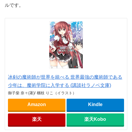
ルです。
冰剣の魔術師が世界を統べる 世界最強の魔術師である
少年は、魔術学院に入学する (講談社ラノベ文庫)
御子柴 奈々(著)/ 梱枝 りこ（イラスト）
Amazon
Kindle
楽天
楽天Kobo