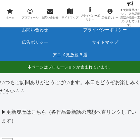
最新アニメのあらすじと感想をネタバレ有りで毎日更新しています。
▶更新履歴はこ
ちら（各作品最
プライバシーポ
ホーム
プロフィール
ホーム
プロフィール
お問い合わせ
サイトマップ
広告ポリシー
新話の感想へ直
リシー
リンクしていま
す）
お問い合わせ
プライバシーポリシー
広告ポリシー
サイトマップ
アニメ見放題６選
本ページはプロモーションが含まれています。
いつもご訪問ありがとうございます。本日もどうぞお楽しみく
ださい＾＾
▶更新履歴はこちら（各作品最新話の感想へ直リンクしてい
ます）