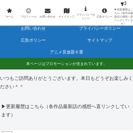
最新アニメのあらすじと感想をネタバレ有りで毎日更新しています。
▶更新履歴はこ
ちら（各作品最
プライバシーポ
ホーム
プロフィール
ホーム
プロフィール
お問い合わせ
サイトマップ
広告ポリシー
新話の感想へ直
リシー
リンクしていま
す）
お問い合わせ
プライバシーポリシー
広告ポリシー
サイトマップ
アニメ見放題６選
本ページはプロモーションが含まれています。
いつもご訪問ありがとうございます。本日もどうぞお楽しみく
ださい＾＾
▶更新履歴はこちら（各作品最新話の感想へ直リンクしてい
ます）