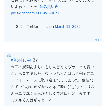
いよぉ・・・ｗ
#音の無い夜
pic.twitter.com/X8EXwA9EfH
— Gi-Jin-T (@annihilater)
March 11, 2023
#音の無い夜
🃏♥
今回の展開あまりにもしんどくてヴゥ....って言い
ながら見てました。ウララちゃんはもう完全にユ
ニフォーマーズに取り込まれてしまった...個性な
んていらないがグサッときて辛い( ᐢ. ̫ .ᐢ ) トマリさ
んもユウユくんも頼もしくて次回が楽しみです、
ミチルくんはギィと...？