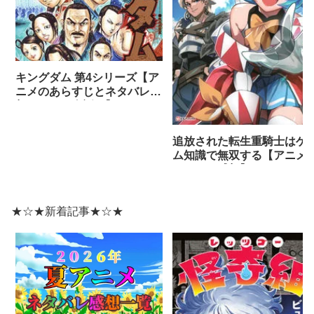
キングダム 第4シリーズ【ア
ニメのあらすじとネタバレ感
想まとめ（全話）】
追放された転生重騎士はゲ
ム知識で無双する【アニメ
ネタバレ感想】
★☆★新着記事★☆★