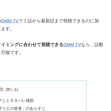
の
DMM TV
で１話から最新話まで視聴できるのに加
れます。
タイミングに合わせて視聴できる
DMM TV
なら、話数
も可能です。
次
すじとネタバレ感想
守り人の使者」のあらすじ