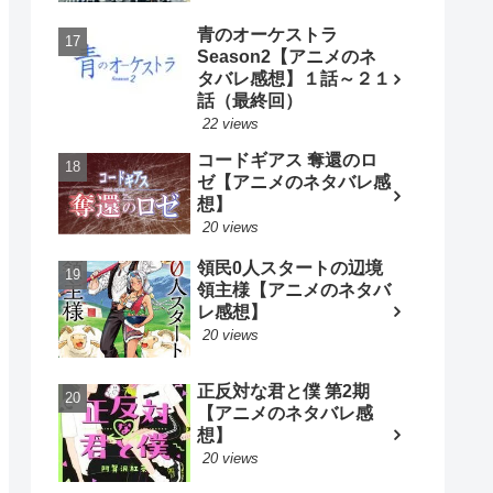
青のオーケストラ
Season2【アニメのネ
タバレ感想】１話～２１
話（最終回）
22 views
コードギアス 奪還のロ
ゼ【アニメのネタバレ感
想】
20 views
領民0人スタートの辺境
領主様【アニメのネタバ
レ感想】
20 views
正反対な君と僕 第2期
【アニメのネタバレ感
想】
20 views