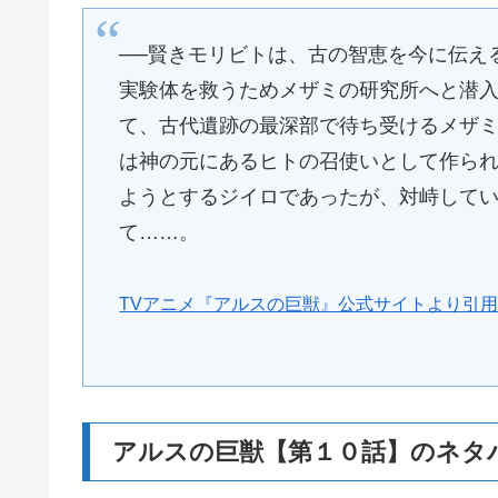
──賢きモリビトは、古の智恵を今に伝え
実験体を救うためメザミの研究所へと潜
て、古代遺跡の最深部で待ち受けるメザ
は神の元にあるヒトの召使いとして作ら
ようとするジイロであったが、対峙して
て……。
TVアニメ『アルスの巨獣』公式サイトより引
アルスの巨獣【第１０話】のネタ