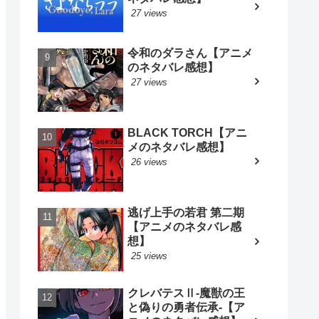
27 views
令和のダラさん【アニメ
のネタバレ感想】
27 views
BLACK TORCH【アニ
メのネタバレ感想】
26 views
逃げ上手の若君 第二期
【アニメのネタバレ感
想】
25 views
クレバテスⅡ-魔獣の王
と偽りの勇者伝承-【ア