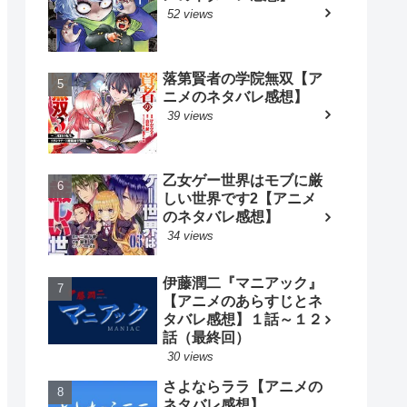
52 views
落第賢者の学院無双【ア
ニメのネタバレ感想】
39 views
乙女ゲー世界はモブに厳
しい世界です2【アニメ
のネタバレ感想】
34 views
伊藤潤二『マニアック』
【アニメのあらすじとネ
タバレ感想】１話～１２
話（最終回）
30 views
さよならララ【アニメの
ネタバレ感想】