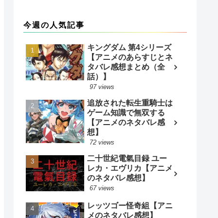
今週の人気記事
キングダム 第4シリーズ
【アニメのあらすじとネ
タバレ感想まとめ（全
話）】
97 views
追放された転生重騎士は
ゲーム知識で無双する
【アニメのネタバレ感
想】
72 views
二十世紀電氣目録 ユー
レカ・エヴリカ【アニメ
のネタバレ感想】
67 views
レッツゴー怪奇組【アニ
メのネタバレ感想】