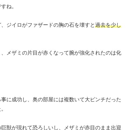
ですね。
ど、ジイロがファザードの胸の石を壊すと
過去を少し
と、メザミの片目が赤くなって腕が強化されたのは化
る事に成功し、奥の部屋には複数いて大ピンチだった
た。
の巨獣が現れて恐ろしいし、メザミが赤目のまま出迎