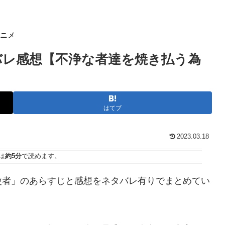
アニメ
バレ感想【不浄な者達を焼き払う為
はてブ
2023.03.18
は
約5分
で読めます。
使者」のあらすじと感想をネタバレ有りでまとめてい