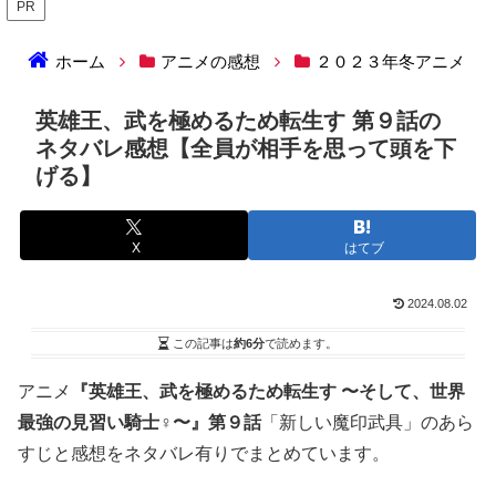
PR
ホーム
アニメの感想
２０２３年冬アニメ
英雄王、武を極めるため転生す 第９話の
ネタバレ感想【全員が相手を思って頭を下
げる】
X
はてブ
2024.08.02
この記事は
約6分
で読めます。
アニメ
『英雄王、武を極めるため転生す 〜そして、世界
最強の見習い騎士♀〜』第９話
「新しい魔印武具」のあら
すじと感想をネタバレ有りでまとめています。