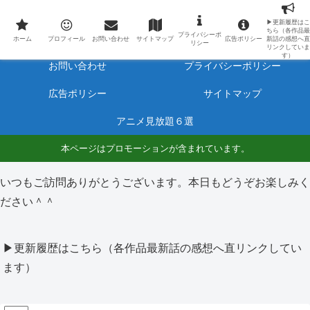
最新アニメのあらすじと感想をネタバレ有りで毎日更新しています。
▶更新履歴はこ
ちら（各作品最
プライバシーポ
ホーム
プロフィール
ホーム
プロフィール
お問い合わせ
サイトマップ
広告ポリシー
新話の感想へ直
リシー
リンクしていま
す）
お問い合わせ
プライバシーポリシー
広告ポリシー
サイトマップ
アニメ見放題６選
本ページはプロモーションが含まれています。
いつもご訪問ありがとうございます。本日もどうぞお楽しみく
ださい＾＾
▶更新履歴はこちら（各作品最新話の感想へ直リンクしてい
ます）