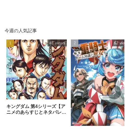
今週の人気記事
81 views
62 view
キングダム 第4シリーズ【ア
ニメのあらすじとネタバレ感
想まとめ（全話）】