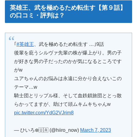
英雄王、武を極めるため転生す【第９話】
の口コミ・評判は？
｢
#英雄王
、武を極めるため転生す …｣9話
後輩を庇うシルヴァ先輩の株が爆上がり。男の子
が好きな男の子だったのかが気になるところです
がw
ユアちゃんのお悩みは永遠に分かり合えないこの
テーマ…w
騎士団とリップル様、そして血鉄鎖旅団ととっ散
らかってますが、助けて頭ムキムキちゃんw
pic.twitter.com/YdG2VJrim8
— ひいろ❄️🇺🇦 (@hiiro_now)
March 7, 2023