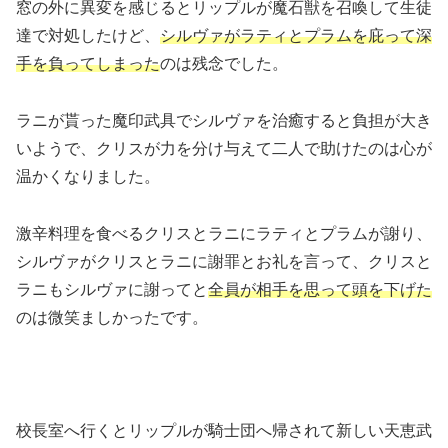
窓の外に異変を感じるとリップルが魔石獣を召喚して生徒
達で対処したけど、
シルヴァがラティとプラムを庇って深
手を負ってしまった
のは残念でした。
ラニが貰った魔印武具でシルヴァを治癒すると負担が大き
いようで、クリスが力を分け与えて二人で助けたのは心が
温かくなりました。
激辛料理を食べるクリスとラニにラティとプラムが謝り、
シルヴァがクリスとラニに謝罪とお礼を言って、クリスと
ラニもシルヴァに謝ってと
全員が相手を思って頭を下げた
のは微笑ましかったです。
校長室へ行くとリップルが騎士団へ帰されて新しい天恵武