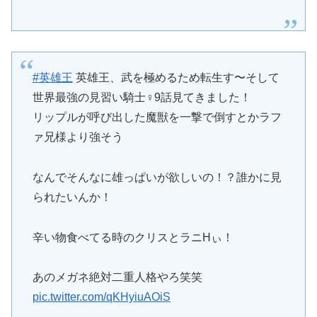
#英雄王
英雄王、武を極めるため転生す〜そして
世界最強の見習い騎士♀️9話見てきました！
リップルが呼び出した魔獣を一撃で倒すとかラフ
ァ兄様より強そう
なんでそんなに雄っぱいが欲しいの！？誰かに見
られたいんか！
辛い物食べてる時のクリスとラニHぃ！
あのメガネ絶対二重人格やろ笑笑
pic.twitter.com/qKHyiuAOiS