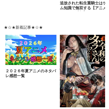
追放された転生重騎士はゲ
ム知識で無双する【アニメ
ネタバレ感想】
★☆★新着記事★☆★
２０２６年夏アニメのネタバ
レ感想一覧