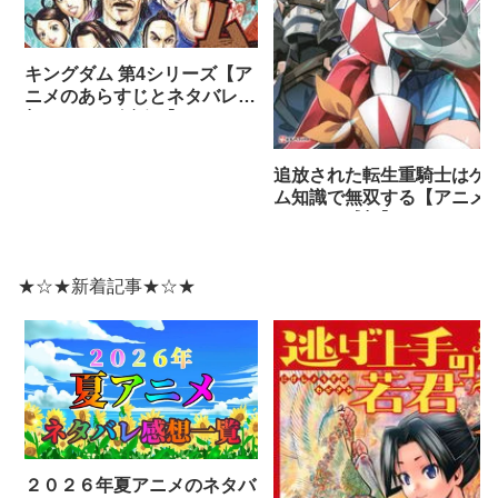
キングダム 第4シリーズ【ア
ニメのあらすじとネタバレ感
想まとめ（全話）】
追放された転生重騎士はゲ
ム知識で無双する【アニメ
ネタバレ感想】
★☆★新着記事★☆★
２０２６年夏アニメのネタバ