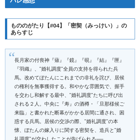
バレ感想
もののがたり【#04】「密契（みっけい）」の
あらすじ
長月家の付喪神『薙』『鏡』『硯』『結』『匣』
『羽織』、"婚礼調度"全員の支持を得られた兵
馬。改めてぼたんにこれまでの非礼を詫び、居候
の権利を無事獲得する。和やかな雰囲気で、握手
を交わし和解する最中、"婚礼調度"たちに呼び出
される２人。中央に『寿』の酒樽・「旦那様候ご
来臨」と書かれた断幕がかかる居間に通され、困
惑する兵馬。居候の交渉の際、"婚礼調度"の本
懐、ぼたんの嫁入りに関する密契を、造兵と"婚
礼調度"が交わしたことが告げられる──