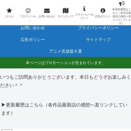
最新アニメのあらすじと感想をネタバレ有りで毎日更新しています。
▶更新履歴はこ
ちら（各作品最
プライバシーポ
ホーム
プロフィール
ホーム
プロフィール
お問い合わせ
サイトマップ
広告ポリシー
新話の感想へ直
リシー
リンクしていま
す）
お問い合わせ
プライバシーポリシー
広告ポリシー
サイトマップ
アニメ見放題６選
本ページはプロモーションが含まれています。
いつもご訪問ありがとうございます。本日もどうぞお楽しみく
ださい＾＾
▶更新履歴はこちら（各作品最新話の感想へ直リンクしてい
ます）