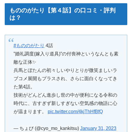
もののがたり【第４話】の口コミ・評判
は？
#もののがたり
4話
”婚礼調度(嫁入り道具)”の付喪神というなんとも素
敵な正体✨
兵馬とぼたんの初々しいやりとりが微笑ましいラ
ブコメ展開もプラスされ、さらに面白くなってき
た第4話。
技術がどんどん進歩し世の中が便利になる令和の
時代に、古すぎず新しすぎない空気感の物語に心
が温まります。
pic.twitter.com/4kjThHfBfQ
— ちょび (@cyo_mo_kankitsu)
January 31, 2023