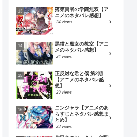
落第賢者の学院無双【ア
ニメのネタバレ感想】
24 views
黒猫と魔女の教室【アニ
メのネタバレ感想】
24 views
正反対な君と僕 第2期
【アニメのネタバレ感
想】
23 views
ニンジャラ【アニメのあ
らすじとネタバレ感想ま
とめ】
23 views