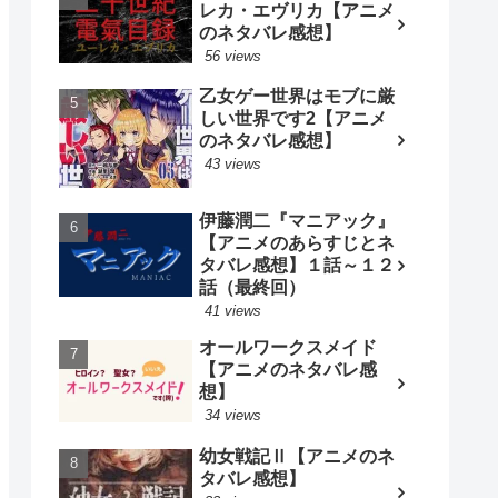
レカ・エヴリカ【アニメ
のネタバレ感想】
56 views
乙女ゲー世界はモブに厳
しい世界です2【アニメ
のネタバレ感想】
43 views
伊藤潤二『マニアック』
【アニメのあらすじとネ
タバレ感想】１話～１２
話（最終回）
41 views
オールワークスメイド
【アニメのネタバレ感
想】
34 views
幼女戦記Ⅱ【アニメのネ
タバレ感想】