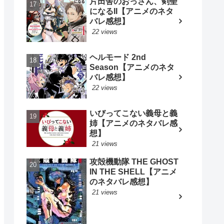
片田舎のおっさん、剣聖
になるII【アニメのネタ
バレ感想】
22 views
ヘルモード 2nd
Season【アニメのネタ
バレ感想】
22 views
いびってこない義母と義
姉【アニメのネタバレ感
想】
21 views
攻殻機動隊 THE GHOST
IN THE SHELL【アニメ
のネタバレ感想】
21 views