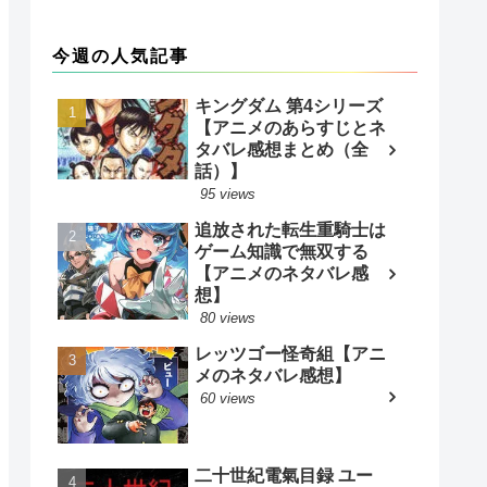
今週の人気記事
キングダム 第4シリーズ
【アニメのあらすじとネ
タバレ感想まとめ（全
話）】
95 views
追放された転生重騎士は
ゲーム知識で無双する
【アニメのネタバレ感
想】
80 views
レッツゴー怪奇組【アニ
メのネタバレ感想】
60 views
二十世紀電氣目録 ユー