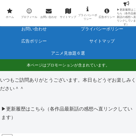
最新アニメのあらすじと感想をネタバレ有りで毎日更新しています。
▶更新履歴はこ
ちら（各作品最
プライバシーポ
ホーム
プロフィール
ホーム
プロフィール
お問い合わせ
サイトマップ
広告ポリシー
新話の感想へ直
リシー
リンクしていま
す）
お問い合わせ
プライバシーポリシー
広告ポリシー
サイトマップ
アニメ見放題６選
本ページはプロモーションが含まれています。
いつもご訪問ありがとうございます。本日もどうぞお楽しみく
ださい＾＾
▶更新履歴はこちら（各作品最新話の感想へ直リンクしてい
ます）