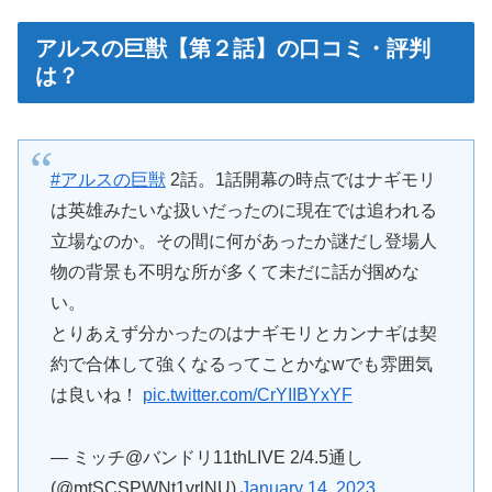
アルスの巨獣【第２話】の口コミ・評判
は？
#アルスの巨獣
2話。1話開幕の時点ではナギモリ
は英雄みたいな扱いだったのに現在では追われる
立場なのか。その間に何があったか謎だし登場人
物の背景も不明な所が多くて未だに話が掴めな
い。
とりあえず分かったのはナギモリとカンナギは契
約で合体して強くなるってことかなwでも雰囲気
は良いね！
pic.twitter.com/CrYIIBYxYF
— ミッチ@バンドリ11thLIVE 2/4.5通し
(@mtSCSPWNt1vrlNU)
January 14, 2023