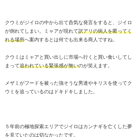
クウミがジイロの中から出て呑気な発言をすると、ジイロ
が倒れてしまい。ミャアが現れて
訳アリの病人を匿ってく
れる場所
へ案内するとは何でも出来る商人ですね。
クウミはミャアと買い出しに市場へ行くと買い食いしてし
まって
追われている緊張感が無い
のが笑えます。
メザミがフードを被った強そうな男達やキリスを使ってク
ウミを追っているのはドキドキしました。
５年前の極地探索エリアでジイロはカンナギを亡くした夢
を見ていたのは切なかったです。