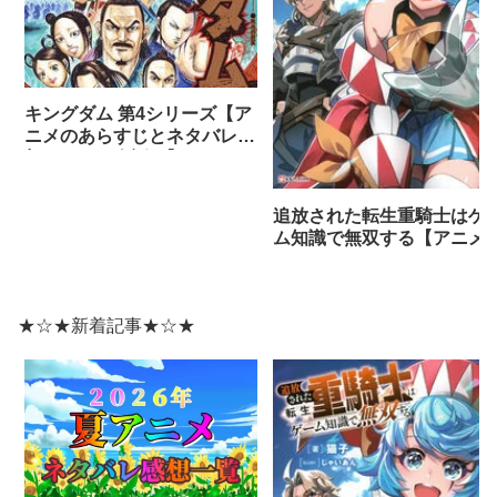
キングダム 第4シリーズ【ア
ニメのあらすじとネタバレ感
想まとめ（全話）】
追放された転生重騎士はゲ
ム知識で無双する【アニメ
ネタバレ感想】
★☆★新着記事★☆★