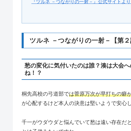
『ツルネ －つながりの一射－』公式サイトよ
ツルネ －つながりの一射－【第
愁の変化に気付いたのは誰？湊は大会へ
ね！？
桐先高校の弓道部で
は菅原万次が早打ちの癖
が心配するけど本人の決意は堅いようで安心
千一がウダウダと悩んでいて愁は遠い存在だ