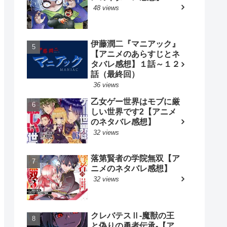
48 views
伊藤潤二『マニアック』
【アニメのあらすじとネ
タバレ感想】１話～１２
話（最終回）
36 views
乙女ゲー世界はモブに厳
しい世界です2【アニメ
のネタバレ感想】
32 views
落第賢者の学院無双【ア
ニメのネタバレ感想】
32 views
クレバテスⅡ-魔獣の王
と偽りの勇者伝承-【ア