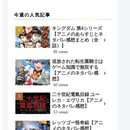
今週の人気記事
キングダム 第4シリーズ
【アニメのあらすじとネ
タバレ感想まとめ（全
話）】
85 views
追放された転生重騎士は
ゲーム知識で無双する
【アニメのネタバレ感
想】
60 views
二十世紀電氣目録 ユー
レカ・エヴリカ【アニメ
のネタバレ感想】
53 views
レッツゴー怪奇組【アニ
メのネタバレ感想】