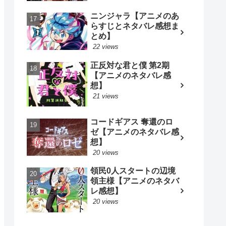
ニンジャラ【アニメのあ
らすじとネタバレ感想ま
とめ】
22 views
正反対な君と僕 第2期
【アニメのネタバレ感
想】
21 views
コードギアス 奪還のロ
ゼ【アニメのネタバレ感
想】
20 views
領民0人スタートの辺境
領主様【アニメのネタバ
レ感想】
20 views