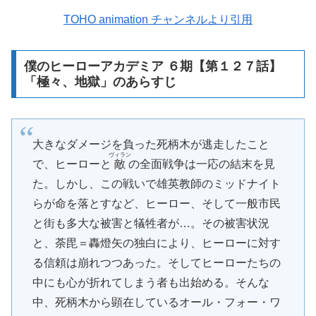
TOHO animation チャンネルより引用
僕のヒーローアカデミア ６期【第１２７話】
「極々、地獄」のあらすじ
大きなダメージを負った死柄木が逃走したこと
ヴィラン
で、ヒーローと
敵
の全面戦争は一応の結末を見
た。しかし、この戦いで雄英教師のミッドナイト
らが命を落とすなど、ヒーロー、そして一般市民
と街も多大な被害と犠牲者が…。その被害状況
と、荼毘＝轟燈矢の独白により、ヒーローに対す
る信頼は崩れつつあった。そしてヒーローたちの
中にも心が折れてしまう者も出始める。そんな
中、死柄木から顕在しているオール・フォー・ワ