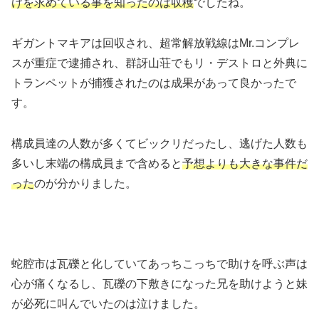
けを求めている事を知ったのは収穫
でしたね。
ギガントマキアは回収され、超常解放戦線はMr.コンプレ
スが重症で逮捕され、群訝山荘でもリ・デストロと外典に
トランペットが捕獲されたのは成果があって良かったで
す。
構成員達の人数が多くてビックリだったし、逃げた人数も
多いし末端の構成員まで含めると
予想よりも大きな事件だ
った
のが分かりました。
蛇腔市は瓦礫と化していてあっちこっちで助けを呼ぶ声は
心が痛くなるし、瓦礫の下敷きになった兄を助けようと妹
が必死に叫んでいたのは泣けました。