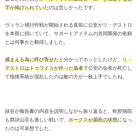
字が掲げられていた
のは悲しかったです。
ヴィラン掃討作戦が開始される直前に公安がリ・デストロ
を本部に招いていて、サポートアイテムの共同開発の依頼
とは何事かと動揺しました。
捕まえる為に呼び寄せた
と分かってホッとしたけど、
リ・
デストロはトゥワイスが作った偽者
で公安の会長が死亡し
て指揮系統が混乱したのは敵の方が一枚上手でしたね。
緑谷が報告書の内容を説明しながら振り返ると、蛇腔病院
も群訝山荘も激しい戦いで、
ホークスが瀕死の状態
になっ
たのは可哀想でした。