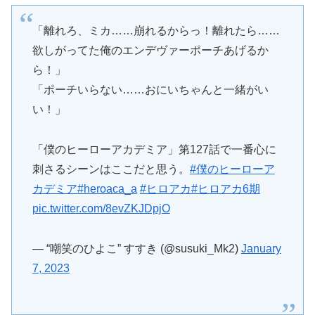
「離れろ、ミカ……崩れるからっ！離れたら……
欲しがってた俺のエンデヴァーポーチあげるか
ら！」
「ポーチいらない……おにいちゃんと一緒がい
い！」
「僕のヒーローアカデミア」第127話で一番心に
刺さるシーンはここだと思う。
#僕のヒーローア
カデミア
#heroaca_a
#ヒロアカ
#ヒロアカ6期
pic.twitter.com/8evZKJDpjO
— “嘲笑のひよこ” すすき (@susuki_Mk2)
January
7, 2023