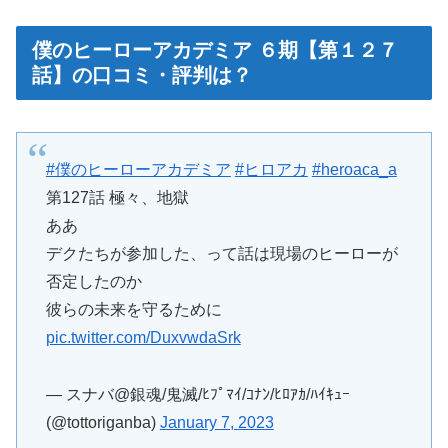
僕のヒーローアカデミア ６期【第１２７
話】の口コミ・評判は？
#僕のヒーローアカデミア
#ヒロアカ
#heroaca_a
第127話 極々、地獄
ああ
デクたちが参加した、って話は現場のヒーローが
否定したのか
彼らの未来を守るために
pic.twitter.com/DuxvwdaSrk
— スナバ@銀魂/鬼滅/ﾋﾌﾟﾏｲ/ｺﾅﾝ/ﾋﾛｱｶ/ﾊｲｷｭｰ
(@tottoriganba)
January 7, 2023