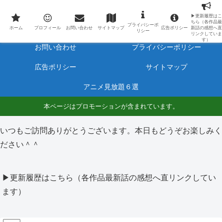
最新アニメのあらすじと感想をネタバレ有りで毎日更新しています。
▶更新履歴はこ
ちら（各作品最
プライバシーポ
ホーム
プロフィール
ホーム
プロフィール
お問い合わせ
サイトマップ
広告ポリシー
新話の感想へ直
リシー
リンクしていま
す）
お問い合わせ
プライバシーポリシー
広告ポリシー
サイトマップ
アニメ見放題６選
本ページはプロモーションが含まれています。
いつもご訪問ありがとうございます。本日もどうぞお楽しみく
ださい＾＾
▶更新履歴はこちら（各作品最新話の感想へ直リンクしてい
ます）