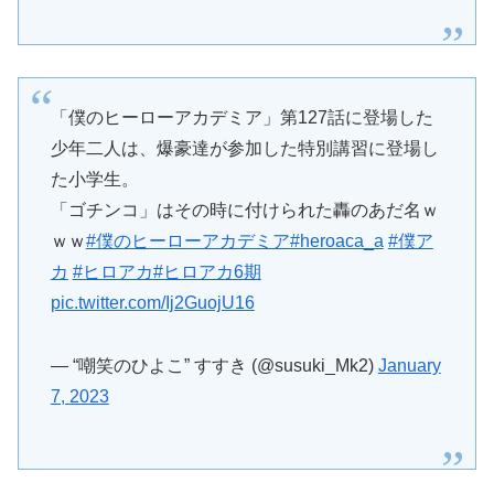
「僕のヒーローアカデミア」第127話に登場した
少年二人は、爆豪達が参加した特別講習に登場し
た小学生。
「ゴチンコ」はその時に付けられた轟のあだ名ｗ
ｗｗ
#僕のヒーローアカデミア
#heroaca_a
#僕ア
カ
#ヒロアカ
#ヒロアカ6期
pic.twitter.com/Ij2GuojU16
— “嘲笑のひよこ” すすき (@susuki_Mk2)
January
7, 2023