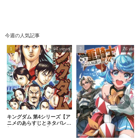
今週の人気記事
94 views
76 view
キングダム 第4シリーズ【ア
ニメのあらすじとネタバレ感
想まとめ（全話）】