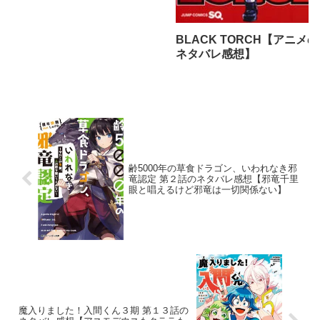
BLACK TORCH【アニメの
ネタバレ感想】
齢5000年の草食ドラゴン、いわれなき邪
竜認定 第２話のネタバレ感想【邪竜千里
眼と唱えるけど邪竜は一切関係ない】
魔入りました！入間くん３期 第１３話の