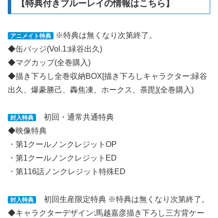
【特典付きブルーレイの情報はこちら】
※特典は無くなり次第終了。
アニメイト特典
◆缶バッジ(Vol.1:緑谷出久)
◆マグカップ(全巻購入)
◆描き下ろし全巻収納BOX[描き下ろしキャラクター:緑谷
出久、爆豪勝己、轟焦凍、ホークス、荼毘](全巻購入)
初回・通常共通特典
封入特典
◆映像特典
・第1クールノンクレジットOP
・第1クールノンクレジットED
・第116話ノンクレジット特殊ED
初回生産限定特典
※特典は無くなり次第終了。
封入特典
◆キャラクターデザイン:馬越嘉彦描き下ろし三方背ケー