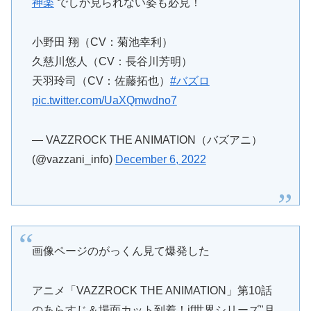
神楽
でしか見られない姿も必見！
小野田 翔（CV：菊池幸利）
久慈川悠人（CV：長谷川芳明）
天羽玲司（CV：佐藤拓也）
#バズロ
pic.twitter.com/UaXQmwdno7
— VAZZROCK THE ANIMATION（バズアニ）
(@vazzani_info)
December 6, 2022
画像ページのがっくん見て爆発した
アニメ「VAZZROCK THE ANIMATION」第10話
のあらすじ＆場面カット到着！if世界シリーズ"月