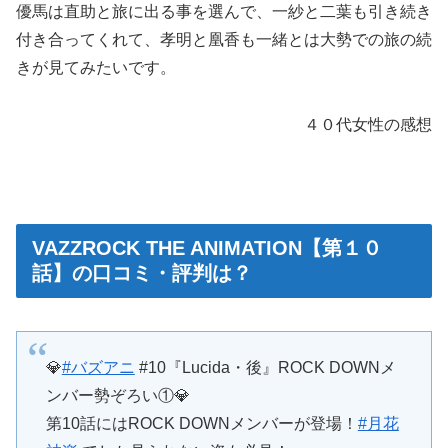
優馬は直助と旅に出る事を選んで、一紗と二葉も引き続き
付き合ってくれて、孝明と凰香も一緒とは大勢での旅の続
きが見てみたいです。
４０代女性の感想
VAZZROCK THE ANIMATION【第１０
話】の口コミ・評判は？
💎
#バズアニ
#10『Lucida・後』ROCK DOWNメ
ンバー勢ぞろい①💎
第10話にはROCK DOWNメンバーが登場！
#月花