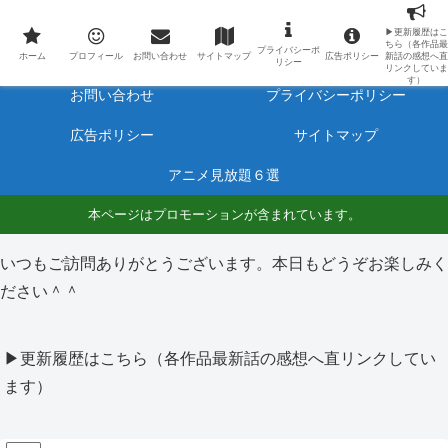
最新アニメのあらすじと感想をネタバレ有りで毎日更新しています。
▶更新履歴はこ
ちら（各作品最
プライバシーポ
ホーム
プロフィール
ホーム
プロフィール
お問い合わせ
サイトマップ
広告ポリシー
新話の感想へ直
リシー
リンクしていま
す）
お問い合わせ
プライバシーポリシー
広告ポリシー
サイトマップ
アニメ見放題６選
本ページはプロモーションが含まれています。
いつもご訪問ありがとうございます。本日もどうぞお楽しみく
ださい＾＾
▶更新履歴はこちら（各作品最新話の感想へ直リンクしてい
ます）