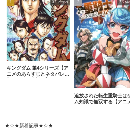
93 views
76 view
キングダム 第4シリーズ【ア
ニメのあらすじとネタバレ感
想まとめ（全話）】
追放された転生重騎士はゲ
ム知識で無双する【アニメ
ネタバレ感想】
★☆★新着記事★☆★